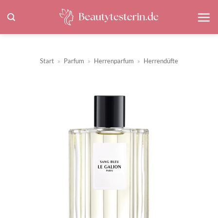
Zum
Inhalt
springen
Start
»
Parfum
»
Herrenparfum
»
Herrendüfte