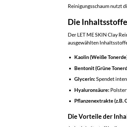
Reinigungsschaum nutzt die
Die Inhaltsstoff
Der LET ME SKIN Clay Reini
ausgewählten Inhaltsstoffe
Kaolin (Weiße Tonerde)
Bentonit (Grüne Tonerd
Glycerin:
Spendet inten
Hyaluronsäure:
Polstert
Pflanzenextrakte (z.B. 
Die Vorteile der Inha