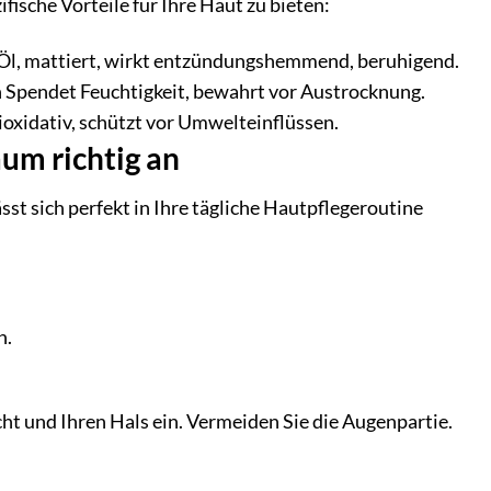
ische Vorteile für Ihre Haut zu bieten:
s Öl, mattiert, wirkt entzündungshemmend, beruhigend.
in Spendet Feuchtigkeit, bewahrt vor Austrocknung.
ioxidativ, schützt vor Umwelteinflüssen.
um richtig an
t sich perfekt in Ihre tägliche Hautpflegeroutine
n.
t und Ihren Hals ein. Vermeiden Sie die Augenpartie.