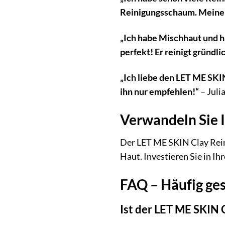
Reinigungsschaum. Meine H
„Ich habe Mischhaut und h
perfekt! Er reinigt gründli
„Ich liebe den LET ME SKI
ihn nur empfehlen!“
– Julia
Verwandeln Sie 
Der LET ME SKIN Clay Reini
Haut. Investieren Sie in Ih
FAQ – Häufig ge
Ist der LET ME SKIN 