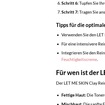
Schritt 6:
Tupfen Sie Ihr
Schritt 7:
Tragen Sie an
Tipps für die optim
Verwenden Sie den LET 
Für eine intensivere Re
Integrieren Sie den Re
Feuchtigkeitscreme
.
Für wen ist der
Der LET ME SKIN Clay Rein
Fettige Haut:
Die Tonerd
Mischhaut:
Die sanfte F