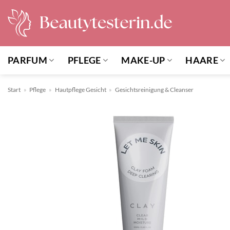
Zum
Inhalt
springen
PARFUM
PFLEGE
MAKE-UP
HAARE
Start
»
Pflege
»
Hautpflege Gesicht
»
Gesichtsreinigung & Cleanser