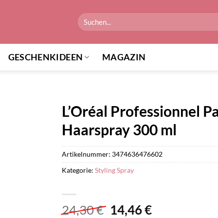
Suchen
nach:
GESCHENKIDEEN
MAGAZIN
L’Oréal Professionnel Pa
Haarspray 300 ml
Artikelnummer:
3474636476602
Kategorie:
Styling Spray
Ursprünglicher
Aktueller
24,30
€
14,46
€