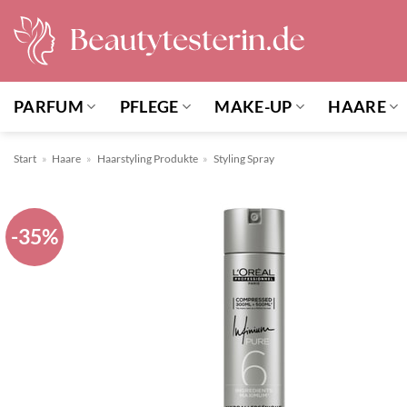
Zum
Inhalt
springen
PARFUM
PFLEGE
MAKE-UP
HAARE
Start
»
Haare
»
Haarstyling Produkte
»
Styling Spray
-35%