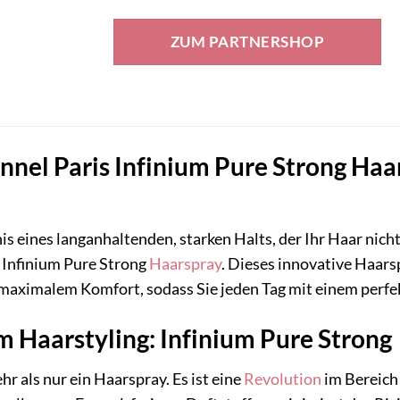
Preis
Preis
war:
ist:
ZUM PARTNERSHOP
24,30 €
14,46 €.
onnel Paris Infinium Pure Strong Haar
s eines langanhaltenden, starken Halts, der Ihr Haar nich
Infinium Pure Strong
Haarspray
. Dieses innovative Haars
 maximalem Komfort, sodass Sie jeden Tag mit einem perf
m Haarstyling: Infinium Pure Strong
hr als nur ein Haarspray. Es ist eine
Revolution
im Bereich 