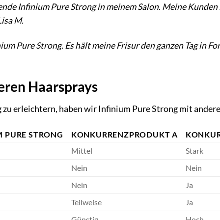
ende Infinium Pure Strong in meinem Salon. Meine Kunden li
Lisa M.
inium Pure Strong. Es hält meine Frisur den ganzen Tag in F
deren Haarsprays
zu erleichtern, haben wir Infinium Pure Strong mit ander
M PURE STRONG
KONKURRENZPRODUKT A
KONKUR
Mittel
Stark
Nein
Nein
Nein
Ja
Teilweise
Ja
Günstig
Hoch