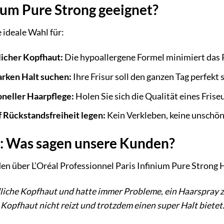
nium Pure Strong geeignet?
e ideale Wahl für:
icher Kopfhaut:
Die hypoallergene Formel minimiert das Ri
arken Halt suchen:
Ihre Frisur soll den ganzen Tag perfekt 
oneller Haarpflege:
Holen Sie sich die Qualität eines Fris
 Rückstandsfreiheit legen:
Kein Verkleben, keine unschön
 Was sagen unsere Kunden?
en über L’Oréal Professionnel Paris Infinium Pure Strong 
liche Kopfhaut und hatte immer Probleme, ein Haarspray zu 
Kopfhaut nicht reizt und trotzdem einen super Halt bietet.