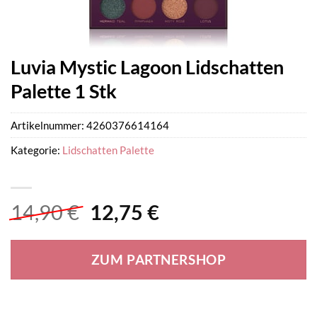
Luvia Mystic Lagoon Lidschatten
Palette 1 Stk
Artikelnummer:
4260376614164
Kategorie:
Lidschatten Palette
Ursprünglicher
Aktueller
14,90
€
12,75
€
Preis
Preis
war:
ist:
ZUM PARTNERSHOP
14,90 €
12,75 €.