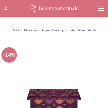
Zum
Inhalt
springen
Start
»
Make-up
»
Augen Make-up
»
Lidschatten Palette
-14%