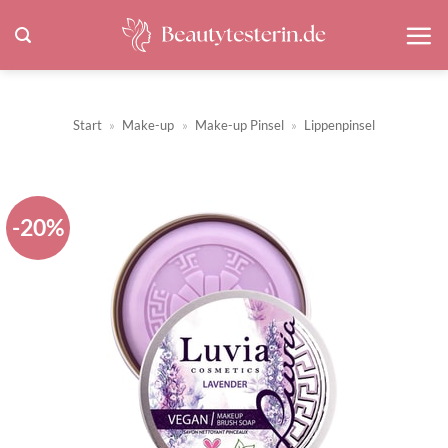
Zum
Inhalt
springen
Start
»
Make-up
»
Make-up Pinsel
»
Lippenpinsel
-20%