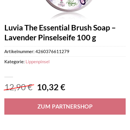
Luvia The Essential Brush Soap –
Lavender Pinselseife 100 g
Artikelnummer:
4260376611279
Kategorie:
Lippenpinsel
Ursprünglicher
Aktueller
12,90
€
10,32
€
Preis
Preis
war:
ist:
ZUM PARTNERSHOP
12,90 €
10,32 €.