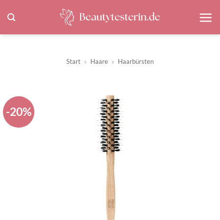
Zum
Inhalt
springen
Start
»
Haare
»
Haarbürsten
-20%