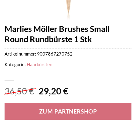
Marlies Möller Brushes Small
Round Rundbürste 1 Stk
Artikelnummer:
9007867270752
Kategorie:
Haarbürsten
Ursprünglicher
Aktueller
36,50
€
29,20
€
Preis
Preis
war:
ist:
ZUM PARTNERSHOP
36,50 €
29,20 €.