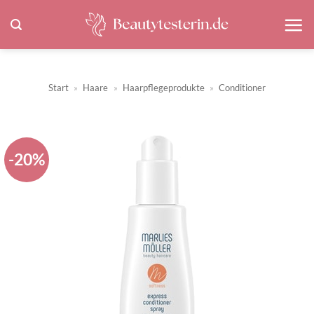
Zum
Inhalt
springen
Start
»
Haare
»
Haarpflegeprodukte
»
Conditioner
-20%