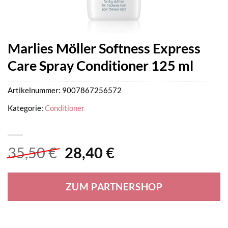
Marlies Möller Softness Express
Care Spray Conditioner 125 ml
Artikelnummer:
9007867256572
Kategorie:
Conditioner
Ursprünglicher
Aktueller
35,50
€
28,40
€
Preis
Preis
war:
ist:
ZUM PARTNERSHOP
35,50 €
28,40 €.