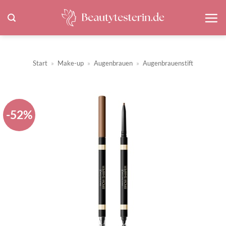
Zum
Inhalt
springen
Start
»
Make-up
»
Augenbrauen
»
Augenbrauenstift
-52%