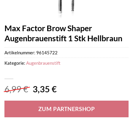
Max Factor Brow Shaper
Augenbrauenstift 1 Stk Hellbraun
Artikelnummer:
96145722
Kategorie:
Augenbrauenstift
Ursprünglicher
Aktueller
6,99
€
3,35
€
Preis
Preis
war:
ist:
ZUM PARTNERSHOP
6,99 €
3,35 €.