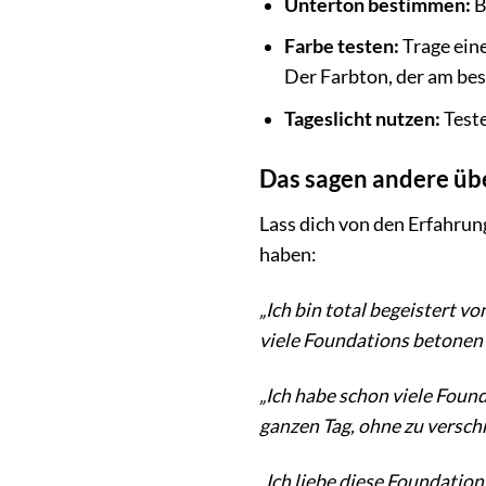
Unterton bestimmen:
B
Farbe testen:
Trage eine
Der Farbton, der am best
Tageslicht nutzen:
Teste
Das sagen andere üb
Lass dich von den Erfahrun
haben:
„Ich bin total begeistert v
viele Foundations betonen m
„Ich habe schon viele Found
ganzen Tag, ohne zu verschm
„Ich liebe diese Foundation