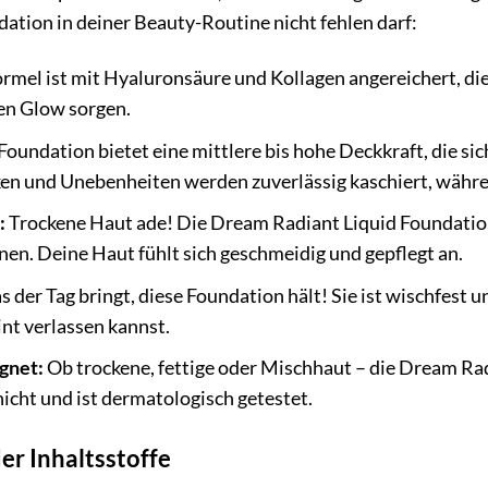
tion in deiner Beauty-Routine nicht fehlen darf:
rmel ist mit Hyaluronsäure und Kollagen angereichert, die
en Glow sorgen.
Foundation bietet eine mittlere bis hohe Deckkraft, die si
n und Unebenheiten werden zuverlässig kaschiert, währen
:
Trockene Haut ade! Die Dream Radiant Liquid Foundation
nen. Deine Haut fühlt sich geschmeidig und gepflegt an.
s der Tag bringt, diese Foundation hält! Sie ist wischfest 
int verlassen kannst.
gnet:
Ob trockene, fettige oder Mischhaut – die Dream Rad
nicht und ist dermatologisch getestet.
er Inhaltsstoffe