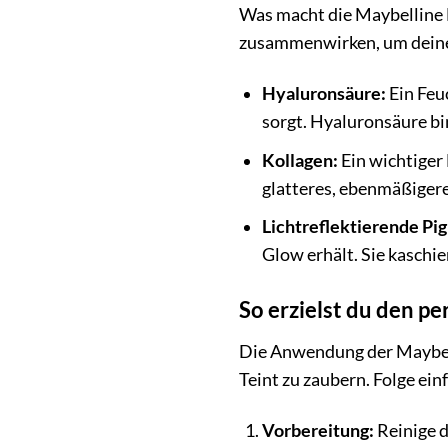
Was macht die Maybelline D
zusammenwirken, um deine
Hyaluronsäure:
Ein Feuc
sorgt. Hyaluronsäure bin
Kollagen:
Ein wichtiger 
glatteres, ebenmäßigere
Lichtreflektierende Pi
Glow erhält. Sie kaschi
So erzielst du den p
Die Anwendung der Maybell
Teint zu zaubern. Folge ein
Vorbereitung:
Reinige d