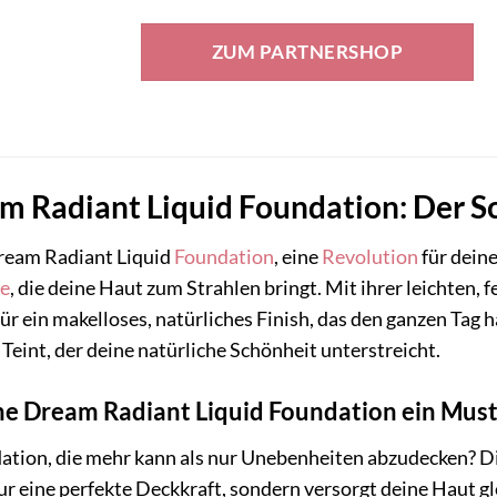
Preis
Preis
war:
ist:
ZUM PARTNERSHOP
12,99 €
10,86 €.
 Radiant Liquid Foundation: Der Sc
eam Radiant Liquid
Foundation
, eine
Revolution
für deine
ge
, die deine Haut zum Strahlen bringt. Mit ihrer leichten,
ür ein makelloses, natürliches Finish, das den ganzen Tag 
Teint, der deine natürliche Schönheit unterstreicht.
e Dream Radiant Liquid Foundation ein Must-
ation, die mehr kann als nur Unebenheiten abzudecken? D
ur eine perfekte Deckkraft, sondern versorgt deine Haut gle