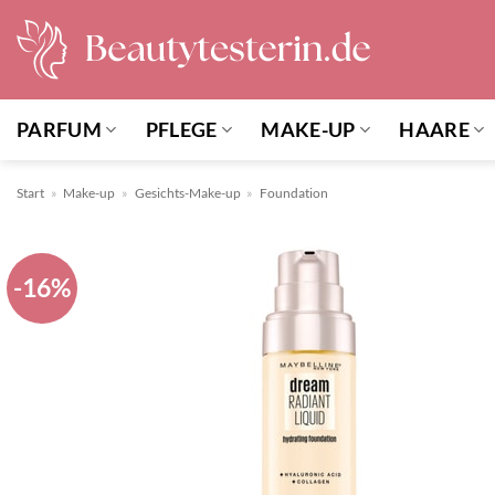
Zum
Inhalt
springen
PARFUM
PFLEGE
MAKE-UP
HAARE
Start
»
Make-up
»
Gesichts-Make-up
»
Foundation
-16%