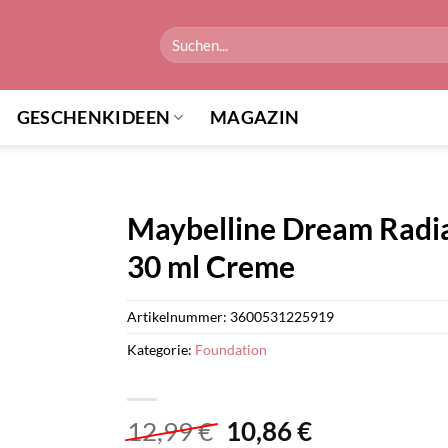
Suchen
nach:
GESCHENKIDEEN
MAGAZIN
Maybelline Dream Radia
30 ml Creme
Artikelnummer:
3600531225919
Kategorie:
Foundation
Ursprünglicher
Aktueller
12,99
€
10,86
€