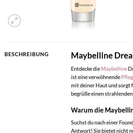
Maybelline Dream
BESCHREIBUNG
Entdecke die
Maybelline
Dr
ist eine verwöhnende
Pfle
mit deiner Haut und sorgt f
begrüße einen strahlenden 
Warum die Maybellin
Suchst du nach einer Found
Antwort! Sie bietet nicht n