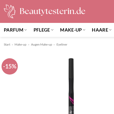
Zum
Inhalt
springen
PARFUM
PFLEGE
MAKE-UP
HAARE
Start
»
Make-up
»
Augen Make-up
»
Eyeliner
-15%