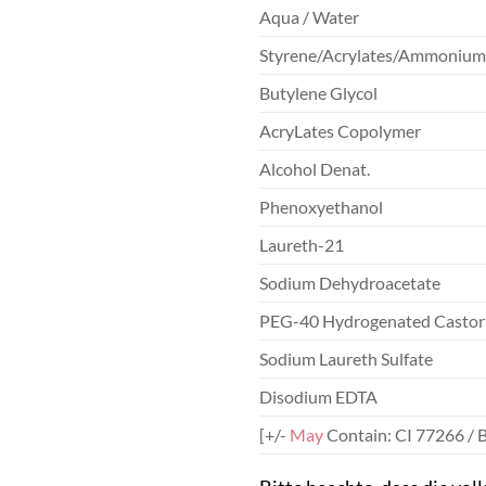
Aqua / Water
Styrene/Acrylates/Ammonium
Butylene Glycol
AcryLates Copolymer
Alcohol Denat.
Phenoxyethanol
Laureth-21
Sodium Dehydroacetate
PEG-40 Hydrogenated Casto
Sodium Laureth Sulfate
Disodium EDTA
[+/-
May
Contain: CI 77266 / B