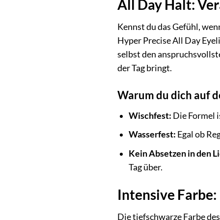
All Day Halt: Ve
Kennst du das Gefühl, wen
Hyper Precise All Day Eyel
selbst den anspruchsvollste
der Tag bringt.
Warum du dich auf de
Wischfest:
Die Formel i
Wasserfest:
Egal ob Reg
Kein Absetzen in den Li
Tag über.
Intensive Farbe:
Die tiefschwarze Farbe des