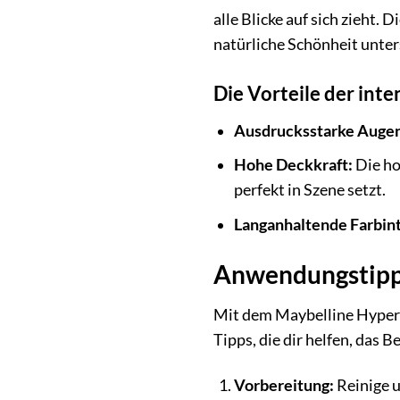
alle Blicke auf sich zieht.
natürliche Schönheit unter
Die Vorteile der inte
Ausdrucksstarke Auge
Hohe Deckkraft:
Die ho
perfekt in Szene setzt.
Langanhaltende Farbint
Anwendungstipps
Mit dem Maybelline Hyper Pr
Tipps, die dir helfen, das 
Vorbereitung:
Reinige u