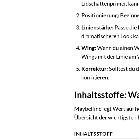
Lidschattenprimer, kann 
Positionierung:
Beginne
Linienstärke:
Passe die 
dramatischeren Look kan
Wing:
Wenn du einen Win
Wings mit der Linie am
Korrektur:
Solltest du 
korrigieren.
Inhaltsstoffe: W
Maybelline legt Wert auf ho
Übersicht der wichtigsten 
INHALTSSTOFF