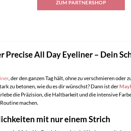
ZUM PARTNERSHOP
6,99 €
13,37 €.
 Precise All Day Eyeliner – Dein Sc
iner
, der den ganzen Tag hält, ohne zu verschmieren oder zu 
ark zu betonen, wie du es dir wünschst? Dann ist der
Mayb
lebe die Präzision, die Haltbarkeit und die intensive Farb
-Routine machen.
chkeiten mit nur einem Strich