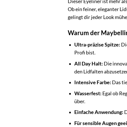
Dieser Eyeliner ist mehr a
Ob ein feiner, eleganter L
gelingt dir jeder Look mühe
Warum der Maybelline
Ultra-präzise Spitze:
Die
Profi bist.
All Day Halt:
Die innovat
den Lidfalten abzusetze
Intensive Farbe:
Das tie
Wasserfest:
Egal ob Reg
über.
Einfache Anwendung:
D
Für sensible Augen gee