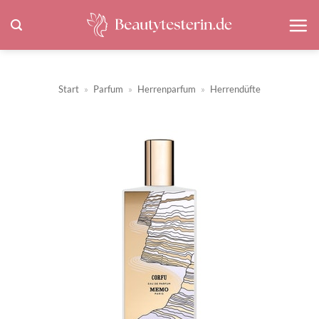
Zum
Inhalt
springen
Start
»
Parfum
»
Herrenparfum
»
Herrendüfte