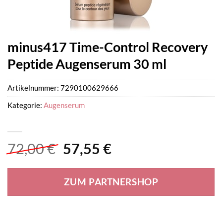
minus417 Time-Control Recovery
Peptide Augenserum 30 ml
Artikelnummer:
7290100629666
Kategorie:
Augenserum
Ursprünglicher
Aktueller
72,00
€
57,55
€
Preis
Preis
war:
ist:
ZUM PARTNERSHOP
72,00 €
57,55 €.