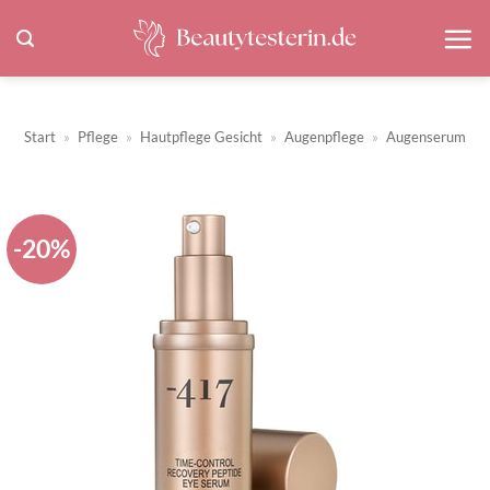
Zum
Inhalt
springen
Start
»
Pflege
»
Hautpflege Gesicht
»
Augenpflege
»
Augenserum
-20%