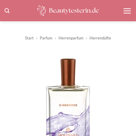
Zum
Inhalt
springen
Start
»
Parfum
»
Herrenparfum
»
Herrendüfte