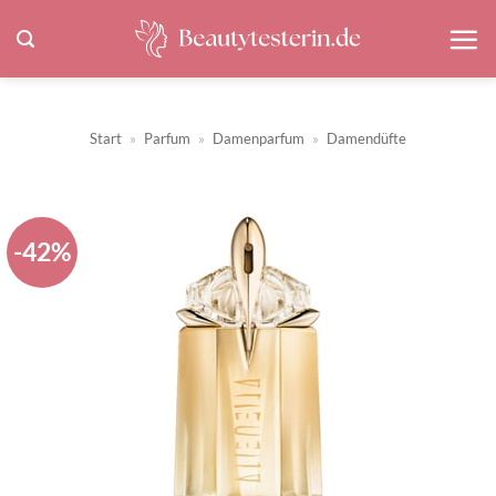
Zum
Inhalt
springen
Start
»
Parfum
»
Damenparfum
»
Damendüfte
-42%