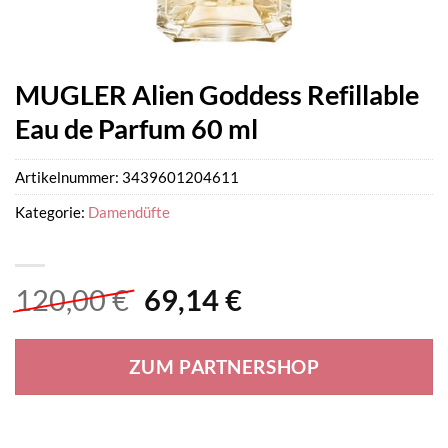
MUGLER Alien Goddess Refillable
Eau de Parfum 60 ml
Artikelnummer:
3439601204611
Kategorie:
Damendüfte
Ursprünglicher
Aktueller
120,00
€
69,14
€
Preis
Preis
war:
ist:
ZUM PARTNERSHOP
120,00 €
69,14 €.