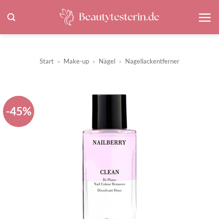
Zum
Inhalt
springen
Start
»
Make-up
»
Nägel
»
Nagellackentferner
-45%