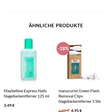
ÄHNLICHE PRODUKTE
-18%
Maybelline Express Nails
manucurist Green Flash
Nagellackentferner 125 ml
Removal Clips
Nagellackentferner 5 Stk
3,49
€
Ursprünglicher
Aktueller
6,00
€
4,95
€