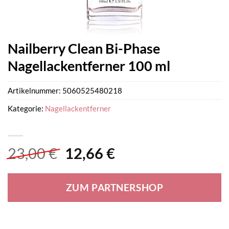
Nailberry Clean Bi-Phase
Nagellackentferner 100 ml
Artikelnummer:
5060525480218
Kategorie:
Nagellackentferner
Ursprünglicher
Aktueller
23,00
€
12,66
€
Preis
Preis
war:
ist:
ZUM PARTNERSHOP
23,00 €
12,66 €.