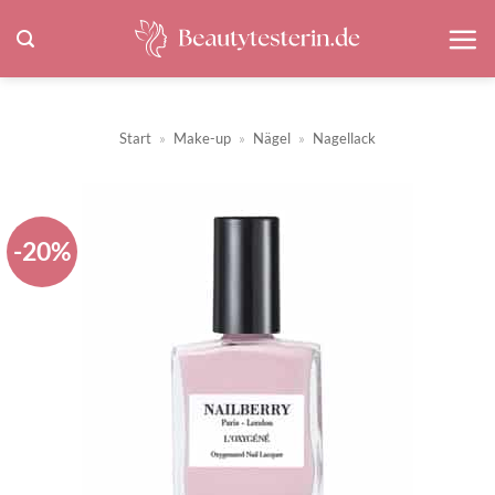
Zum
Inhalt
springen
Start
»
Make-up
»
Nägel
»
Nagellack
-20%