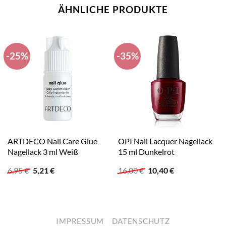
ÄHNLICHE PRODUKTE
-25%
-35%
ARTDECO Nail Care Glue
OPI Nail Lacquer Nagellack
Nagellack 3 ml Weiß
15 ml Dunkelrot
Ursprünglicher
Aktueller
Ursprünglicher
Aktueller
6,95
€
5,21
€
16,00
€
10,40
€
Preis
Preis
Preis
Preis
war:
ist:
war:
ist:
6,95 €
5,21 €.
16,00 €
10,40 €.
IMPRESSUM
DATENSCHUTZ