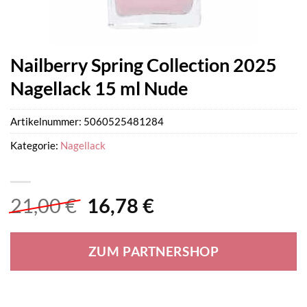
Nailberry Spring Collection 2025
Nagellack 15 ml Nude
Artikelnummer:
5060525481284
Kategorie:
Nagellack
Ursprünglicher
Aktueller
21,00
€
16,78
€
Preis
Preis
war:
ist:
ZUM PARTNERSHOP
21,00 €
16,78 €.