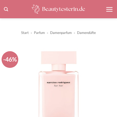
Zum
Inhalt
springen
Start
»
Parfum
»
Damenparfum
»
Damendüfte
-46%