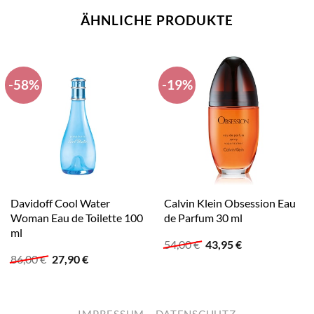
ÄHNLICHE PRODUKTE
-58%
-19%
Davidoff Cool Water
Calvin Klein Obsession Eau
Woman Eau de Toilette 100
de Parfum 30 ml
ml
Ursprünglicher
Aktueller
54,00
€
43,95
€
Preis
Preis
Ursprünglicher
Aktueller
86,00
€
27,90
€
war:
ist:
Preis
Preis
54,00 €
43,95 €.
war:
ist:
86,00 €
27,90 €.