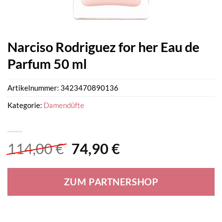
Narciso Rodriguez for her Eau de
Parfum 50 ml
Artikelnummer:
3423470890136
Kategorie:
Damendüfte
Ursprünglicher
Aktueller
114,00
€
74,90
€
Preis
Preis
war:
ist:
ZUM PARTNERSHOP
114,00 €
74,90 €.