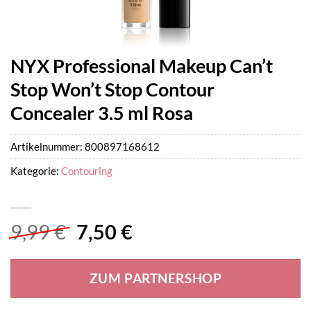
NYX Professional Makeup Can’t
Stop Won’t Stop Contour
Concealer 3.5 ml Rosa
Artikelnummer:
800897168612
Kategorie:
Contouring
Ursprünglicher
Aktueller
9,99
€
7,50
€
Preis
Preis
war:
ist:
ZUM PARTNERSHOP
9,99 €
7,50 €.