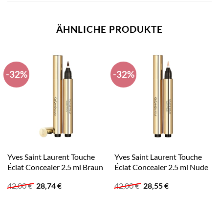
ÄHNLICHE PRODUKTE
-32%
-32%
Yves Saint Laurent Touche
Yves Saint Laurent Touche
Éclat Concealer 2.5 ml Braun
Éclat Concealer 2.5 ml Nude
Ursprünglicher
Aktueller
Ursprünglicher
Aktueller
42,00
€
28,74
€
42,00
€
28,55
€
Preis
Preis
Preis
Preis
war:
ist:
war:
ist:
42,00 €
28,74 €.
42,00 €
28,55 €.