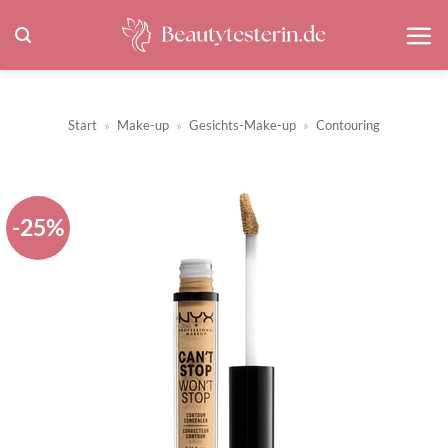
Zum
Inhalt
springen
Start
»
Make-up
»
Gesichts-Make-up
»
Contouring
-25%