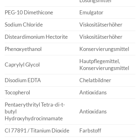
Lösungsmittel
PEG-10 Dimethicone
Emulgator
Sodium Chloride
Viskositätserhöher
Disteardimonium Hectorite
Viskositätserhöher
Phenoxyethanol
Konservierungsmittel
Hautpflegemittel,
Caprylyl Glycol
Konservierungsmittel
Disodium EDTA
Chelatbildner
Tocopherol
Antioxidans
Pentaerythrityl Tetra-di-t-
butyl
Antioxidans
Hydroxyhydrocinnamate
CI 77891 / Titanium Dioxide
Farbstoff