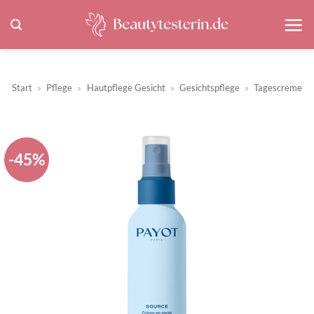
Zum
Inhalt
springen
Start
»
Pflege
»
Hautpflege Gesicht
»
Gesichtspflege
»
Tagescreme
-45%