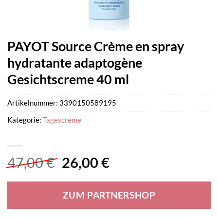
PAYOT Source Crème en spray
hydratante adaptogène
Gesichtscreme 40 ml
Artikelnummer:
3390150589195
Kategorie:
Tagescreme
Ursprünglicher
Aktueller
47,00
€
26,00
€
Preis
Preis
war:
ist:
ZUM PARTNERSHOP
47,00 €
26,00 €.