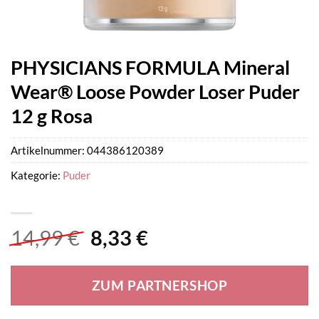
PHYSICIANS FORMULA Mineral
Wear® Loose Powder Loser Puder
12 g Rosa
Artikelnummer:
044386120389
Kategorie:
Puder
Ursprünglicher
Aktueller
14,99
€
8,33
€
Preis
Preis
war:
ist:
ZUM PARTNERSHOP
14,99 €
8,33 €.