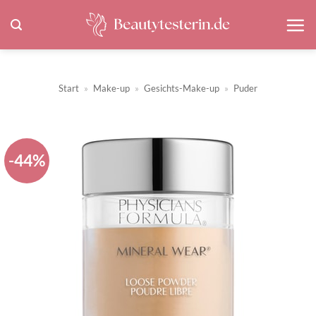
Zum
Inhalt
springen
Start
»
Make-up
»
Gesichts-Make-up
»
Puder
-44%