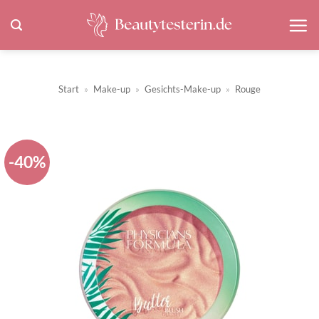
Zum
Inhalt
springen
Start
»
Make-up
»
Gesichts-Make-up
»
Rouge
-40%