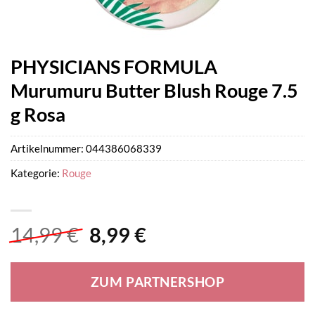
PHYSICIANS FORMULA
Murumuru Butter Blush Rouge 7.5
g Rosa
Artikelnummer:
044386068339
Kategorie:
Rouge
Ursprünglicher
Aktueller
14,99
€
8,99
€
Preis
Preis
war:
ist:
ZUM PARTNERSHOP
14,99 €
8,99 €.