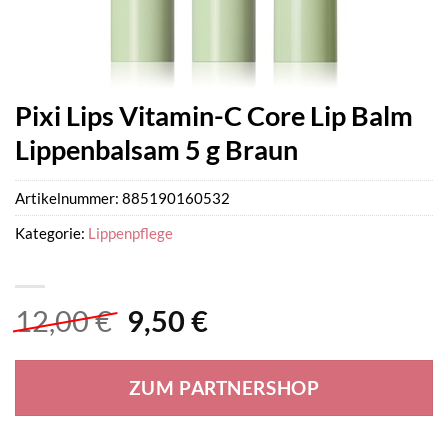
Pixi Lips Vitamin-C Core Lip Balm
Lippenbalsam 5 g Braun
Artikelnummer:
885190160532
Kategorie:
Lippenpflege
Ursprünglicher
Aktueller
12,00
€
9,50
€
Preis
Preis
war:
ist:
ZUM PARTNERSHOP
12,00 €
9,50 €.