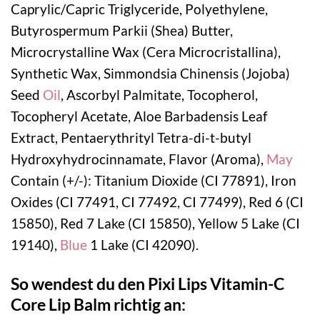
Caprylic/Capric Triglyceride, Polyethylene,
Butyrospermum Parkii (Shea) Butter,
Microcrystalline Wax (Cera Microcristallina),
Synthetic Wax, Simmondsia Chinensis (Jojoba)
Seed
Oil
, Ascorbyl Palmitate, Tocopherol,
Tocopheryl Acetate, Aloe Barbadensis Leaf
Extract, Pentaerythrityl Tetra-di-t-butyl
Hydroxyhydrocinnamate, Flavor (Aroma),
May
Contain (+/-): Titanium Dioxide (CI 77891), Iron
Oxides (CI 77491, CI 77492, CI 77499), Red 6 (CI
15850), Red 7 Lake (CI 15850), Yellow 5 Lake (CI
19140),
Blue
1 Lake (CI 42090).
So wendest du den Pixi Lips Vitamin-C
Core Lip Balm richtig an: