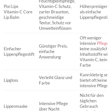
Feuchtigkeitspflege,
Pixi Lips
Vitamin-C Schutz,
Höherpreisiger
Vitamin-C Core
zarter Braunton,
als einfache
Lip Balm
geschmeidige
Lippenpflegestift
Textur, Schutz vor
Umwelteinflüssen
Oft weniger
intensive
Pflege
,
Günstiger Preis,
Einfacher
keine zusätzliche
einfache
Lippenpflegestift
Inhaltsstoffe wie
Anwendung
Vitamin C, keine
Farbe
Kann klebrig sein
Verleiht Glanz und
Lipgloss
bietet oft keine
Farbe
intensive Pflege
Nicht für den
täglichen
Intensive Pflege
Lippenmaske
Gebrauch
über Nacht