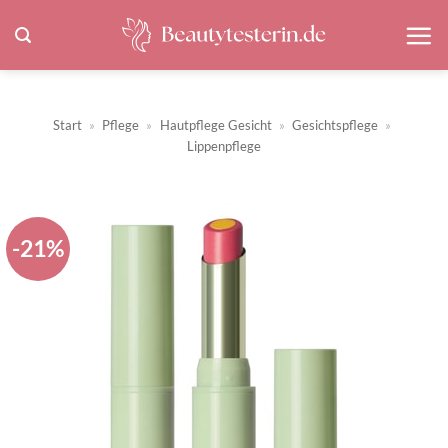
Zum
Inhalt
springen
Start
»
Pflege
»
Hautpflege Gesicht
»
Gesichtspflege
»
Lippenpflege
-21%