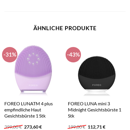
ÄHNLICHE PRODUKTE
-31%
-43%
FOREO LUNATM 4 plus
FOREO LUNA mini 3
empfindliche Haut
Midnight Gesichtsbürste 1
Gesichtsbürste 1 Stk
Stk
Ursprünglicher
Aktueller
Ursprünglicher
Aktueller
399,00
€
273,60
€
199,00
€
112,71
€