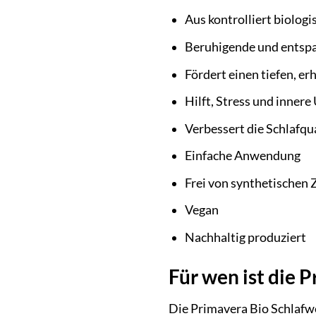
Aus kontrolliert biolo
Beruhigende und entsp
Fördert einen tiefen, e
Hilft, Stress und inner
Verbessert die Schlafqu
Einfache Anwendung
Frei von synthetischen 
Vegan
Nachhaltig produziert
Für wen ist die 
Die Primavera Bio Schlafwoh