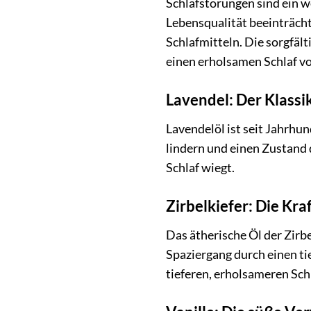
Schlafstörungen sind ein w
Lebensqualität beeinträcht
Schlafmitteln. Die sorgfäl
einen erholsamen Schlaf v
Lavendel: Der Klassi
Lavendelöl ist seit Jahrhu
lindern und einen Zustand 
Schlaf wiegt.
Zirbelkiefer: Die Kra
Das ätherische Öl der Zirb
Spaziergang durch einen ti
tieferen, erholsameren Schl