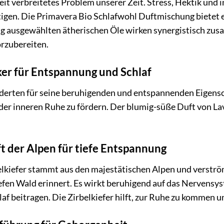
eit verbreitetes Problem unserer Zeit. Stress, Hektik und
igen. Die Primavera Bio Schlafwohl Duftmischung bietet e
tig ausgewählten ätherischen Öle wirken synergistisch zu
orzubereiten.
ker für Entspannung und Schlaf
nderten für seine beruhigenden und entspannenden Eigensch
der inneren Ruhe zu fördern. Der blumig-süße Duft von Lav
ft der Alpen für tiefe Entspannung
elkiefer stammt aus den majestätischen Alpen und verströ
efen Wald erinnert. Es wirkt beruhigend auf das Nervensy
af beitragen. Die Zirbelkiefer hilft, zur Ruhe zu kommen u