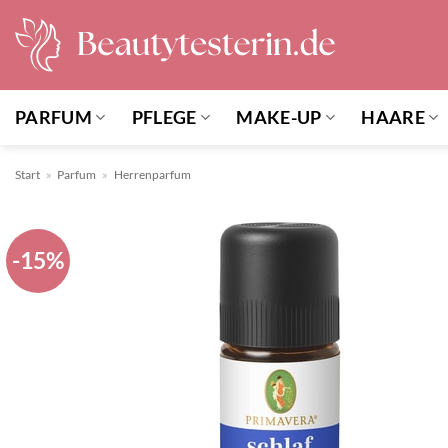
Zum
Inhalt
springen
PARFUM
PFLEGE
MAKE-UP
HAARE
Start
»
Parfum
»
Herrenparfum
-15%