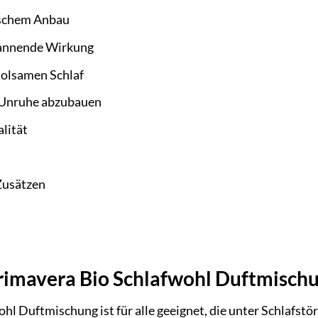
gischem Anbau
annende Wirkung
rholsamen Schlaf
e Unruhe abzubauen
alität
Zusätzen
Primavera Bio Schlafwohl Duftmisch
l Duftmischung ist für alle geeignet, die unter Schlafstöru