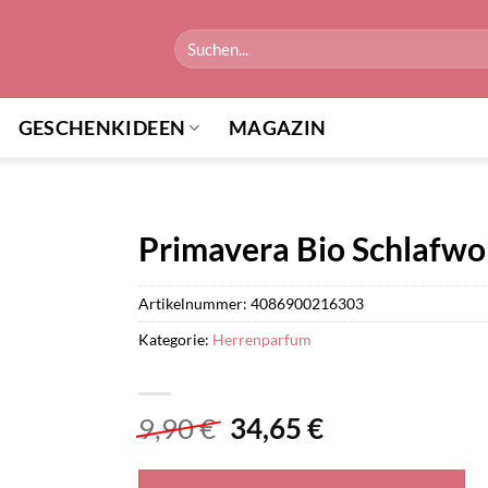
Suchen
nach:
GESCHENKIDEEN
MAGAZIN
Primavera Bio Schlafwo
Artikelnummer:
4086900216303
Kategorie:
Herrenparfum
Ursprünglicher
Aktueller
9,90
€
34,65
€
Preis
Preis
war:
ist: