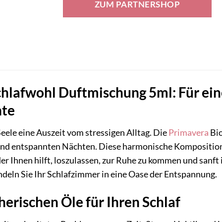
ZUM PARTNERSHOP
9,90 €
34,65 €.
chlafwohl Duftmischung 5ml: Für ei
hte
eele eine Auszeit vom stressigen Alltag. Die
Primavera
Bio
 und entspannten Nächten. Diese harmonische Komposition
r Ihnen hilft, loszulassen, zur Ruhe zu kommen und sanft i
deln Sie Ihr Schlafzimmer in eine Oase der Entspannung.
herischen Öle für Ihren Schlaf