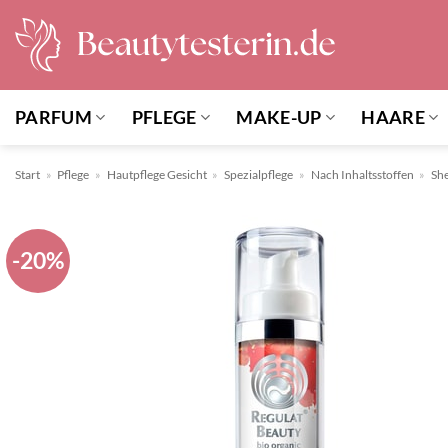
Zum
Inhalt
springen
PARFUM
PFLEGE
MAKE-UP
HAARE
Start
»
Pflege
»
Hautpflege Gesicht
»
Spezialpflege
»
Nach Inhaltsstoffen
»
Sh
-20%