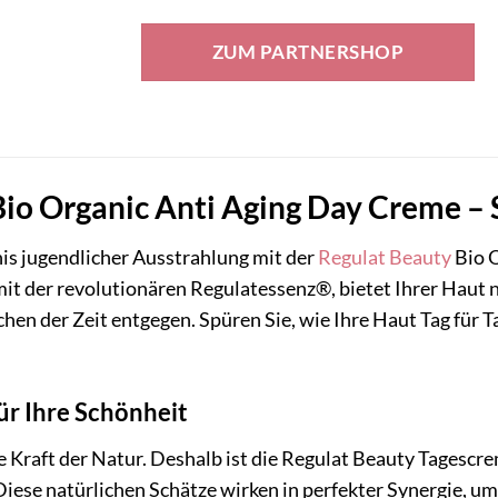
Preis
Preis
war:
ist:
ZUM PARTNERSHOP
51,90 €
41,52 €.
io Organic Anti Aging Day Creme – S
is jugendlicher Ausstrahlung mit der
Regulat Beauty
Bio O
mit der revolutionären Regulatessenz®, bietet Ihrer Haut 
chen der Zeit entgegen. Spüren Sie, wie Ihre Haut Tag für Ta
ür Ihre Schönheit
ie Kraft der Natur. Deshalb ist die Regulat Beauty Tagescre
Diese natürlichen Schätze wirken in perfekter Synergie, um