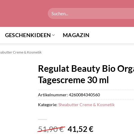
Suchen
nach:
GESCHENKIDEEN
MAGAZIN
eabutter Creme & Kosmetik
Regulat Beauty Bio Org
Tagescreme 30 ml
Artikelnummer:
4260084340560
Kategorie:
Sheabutter Creme & Kosmetik
Ursprünglicher
Aktueller
51,90
€
41,52
€