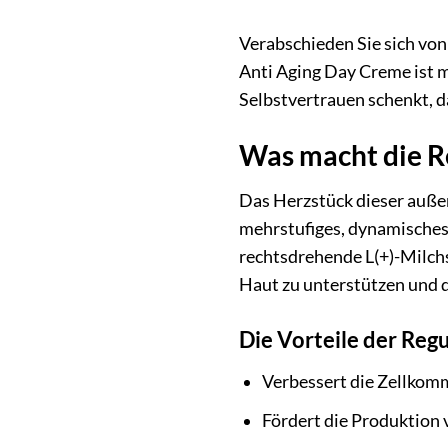
Verabschieden Sie sich von
Anti Aging Day Creme ist me
Selbstvertrauen schenkt, d
Was macht die R
Das Herzstück dieser außer
mehrstufiges, dynamisches
rechtsdrehende L(+)-Milchs
Haut zu unterstützen und d
Die Vorteile der Reg
Verbessert die Zellkom
Fördert die Produktion 