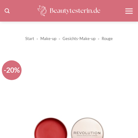
Zum
Inhalt
springen
Start
»
Make-up
»
Gesichts-Make-up
»
Rouge
-20%