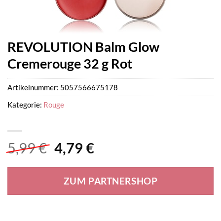
REVOLUTION Balm Glow
Cremerouge 32 g Rot
Artikelnummer:
5057566675178
Kategorie:
Rouge
Ursprünglicher
Aktueller
5,99
€
4,79
€
Preis
Preis
war:
ist:
ZUM PARTNERSHOP
5,99 €
4,79 €.