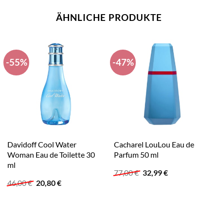
ÄHNLICHE PRODUKTE
-55%
-47%
Davidoff Cool Water
Cacharel LouLou Eau de
Woman Eau de Toilette 30
Parfum 50 ml
ml
Ursprünglicher
Aktueller
77,00
€
32,99
€
Preis
Preis
Ursprünglicher
Aktueller
46,00
€
20,80
€
war:
ist:
Preis
Preis
77,00 €
32,99 €.
war:
ist:
46,00 €
20,80 €.