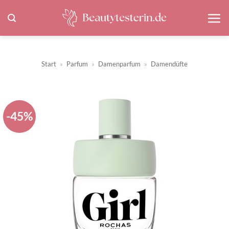
Zum
Inhalt
springen
Start
»
Parfum
»
Damenparfum
»
Damendüfte
-45%