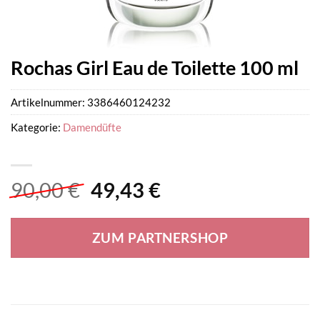
Rochas Girl Eau de Toilette 100 ml
Artikelnummer:
3386460124232
Kategorie:
Damendüfte
Ursprünglicher
Aktueller
90,00
€
49,43
€
Preis
Preis
war:
ist:
ZUM PARTNERSHOP
90,00 €
49,43 €.