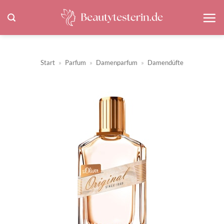
Zum
Inhalt
springen
Start
»
Parfum
»
Damenparfum
»
Damendüfte