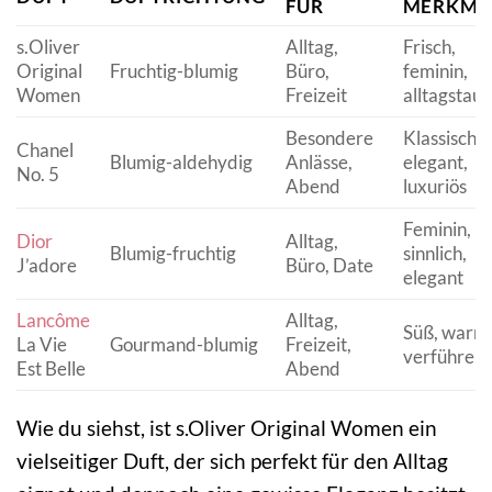
FÜR
MERKMA
s.Oliver
Alltag,
Frisch,
Original
Fruchtig-blumig
Büro,
feminin,
Women
Freizeit
alltagstaug
Besondere
Klassisch,
Chanel
Blumig-aldehydig
Anlässe,
elegant,
No. 5
Abend
luxuriös
Feminin,
Dior
Alltag,
Blumig-fruchtig
sinnlich,
J’adore
Büro, Date
elegant
Lancôme
Alltag,
Süß, warm
La Vie
Gourmand-blumig
Freizeit,
verführeri
Est Belle
Abend
Wie du siehst, ist s.Oliver Original Women ein
vielseitiger Duft, der sich perfekt für den Alltag