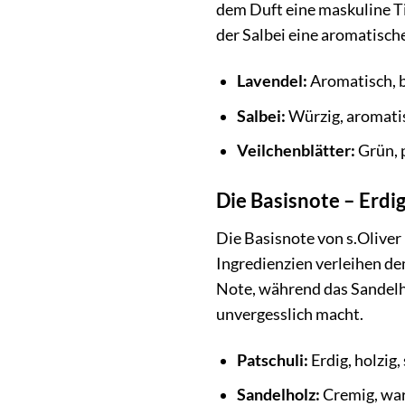
dem Duft eine maskuline Ti
der Salbei eine aromatisch
Lavendel:
Aromatisch, 
Salbei:
Würzig, aromati
Veilchenblätter:
Grün, 
Die Basisnote – Erd
Die Basisnote von s.Oliver
Ingredienzien verleihen dem
Note, während das Sandelho
unvergesslich macht.
Patschuli:
Erdig, holzig,
Sandelholz:
Cremig, war