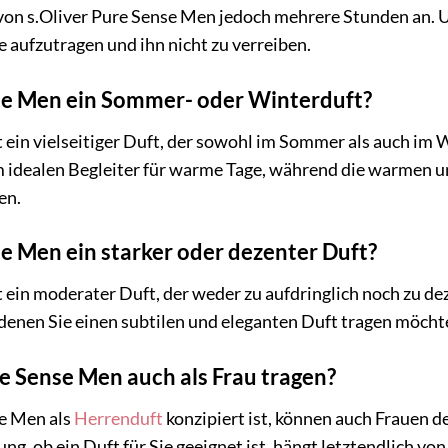
von s.Oliver Pure Sense Men jedoch mehrere Stunden an. U
e aufzutragen und ihn nicht zu verreiben.
nse Men ein Sommer- oder Winterduft?
t ein vielseitiger Duft, der sowohl im Sommer als auch im
idealen Begleiter für warme Tage, während die warmen und
en.
se Men ein starker oder dezenter Duft?
 ein moderater Duft, der weder zu aufdringlich noch zu dezen
 denen Sie einen subtilen und eleganten Duft tragen möcht
re Sense Men auch als Frau tragen?
e Men als
Herrenduft
konzipiert ist, können auch Frauen d
g, ob ein Duft für Sie geeignet ist, hängt letztendlich von