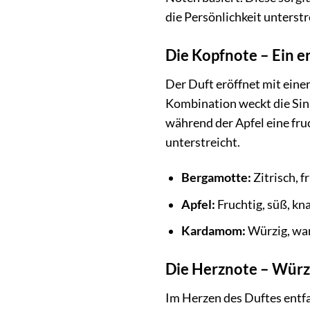
die Persönlichkeit unterstr
Die Kopfnote – Ein e
Der Duft eröffnet mit ein
Kombination weckt die Sinne
während der Apfel eine fru
unterstreicht.
Bergamotte:
Zitrisch, f
Apfel:
Fruchtig, süß, kn
Kardamom:
Würzig, war
Die Herznote – Würz
Im Herzen des Duftes entfa