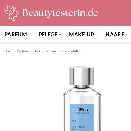
Zum
Inhalt
springen
PARFUM
PFLEGE
MAKE-UP
HAARE
Start
»
Parfum
»
Herrenparfum
»
Herrendüfte