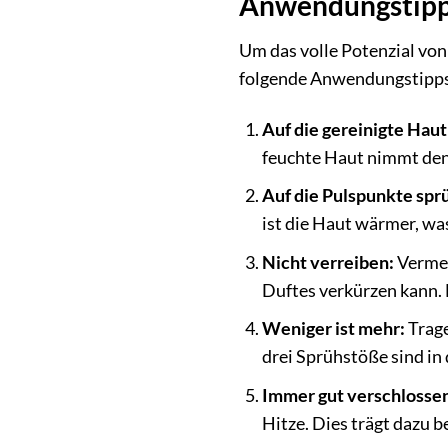
Anwendungstipps
Um das volle Potenzial von
folgende Anwendungstipp
Auf die gereinigte Haut
feuchte Haut nimmt den 
Auf die Pulspunkte spr
ist die Haut wärmer, was
Nicht verreiben:
Vermei
Duftes verkürzen kann. 
Weniger ist mehr:
Trage
drei Sprühstöße sind in
Immer gut verschlossen
Hitze. Dies trägt dazu b