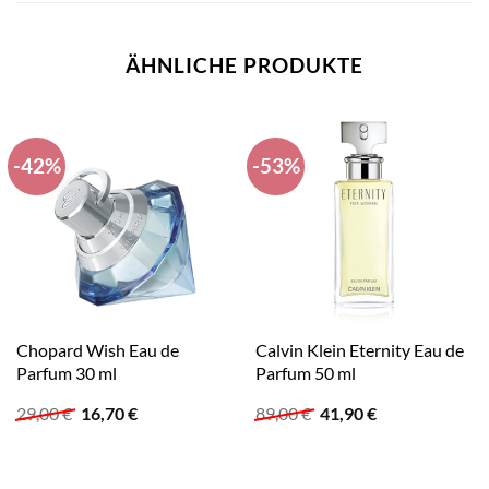
ÄHNLICHE PRODUKTE
-42%
-53%
Chopard Wish Eau de
Calvin Klein Eternity Eau de
Parfum 30 ml
Parfum 50 ml
Ursprünglicher
Aktueller
Ursprünglicher
Aktueller
29,00
€
16,70
€
89,00
€
41,90
€
Preis
Preis
Preis
Preis
war:
ist:
war:
ist:
29,00 €
16,70 €.
89,00 €
41,90 €.