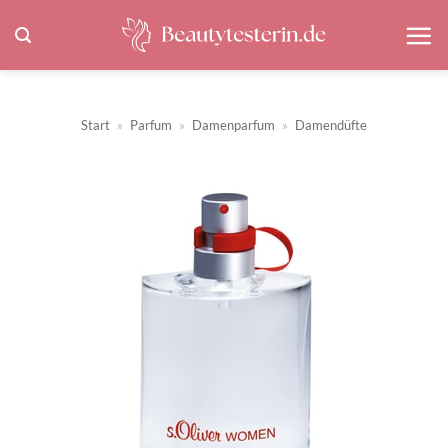
Zum
Inhalt
springen
Start
»
Parfum
»
Damenparfum
»
Damendüfte