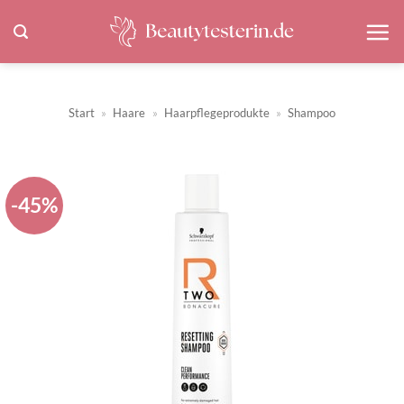
Zum
Inhalt
springen
Start
»
Haare
»
Haarpflegeprodukte
»
Shampoo
-45%