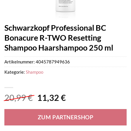
Schwarzkopf Professional BC
Bonacure R-TWO Resetting
Shampoo Haarshampoo 250 ml
Artikelnummer:
4045787949636
Kategorie:
Shampoo
Ursprünglicher
Aktueller
20,99
€
11,32
€
Preis
Preis
war:
ist:
ZUM PARTNERSHOP
20,99 €
11,32 €.