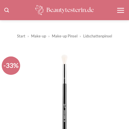
Zum
Inhalt
springen
Start
»
Make-up
»
Make-up Pinsel
»
Lidschattenpinsel
-33%