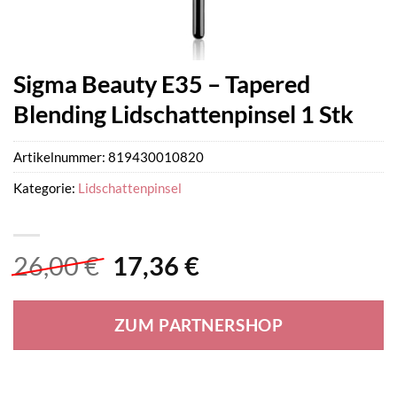
Sigma Beauty E35 – Tapered
Blending Lidschattenpinsel 1 Stk
Artikelnummer:
819430010820
Kategorie:
Lidschattenpinsel
Ursprünglicher
Aktueller
26,00
€
17,36
€
Preis
Preis
war:
ist:
ZUM PARTNERSHOP
26,00 €
17,36 €.