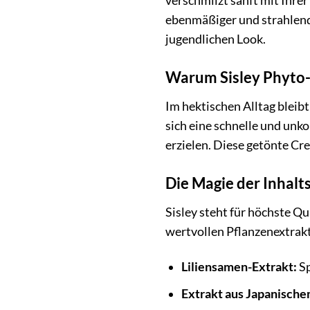
verschmilzt sanft mit Ihrer
ebenmäßiger und strahlende
jugendlichen Look.
Warum Sisley Phyto-H
Im hektischen Alltag bleibt
sich eine schnelle und unko
erzielen. Diese getönte Cre
Die Magie der Inhalts
Sisley steht für höchste Qu
wertvollen Pflanzenextrak
Liliensamen-Extrakt:
Sp
Extrakt aus Japanisch