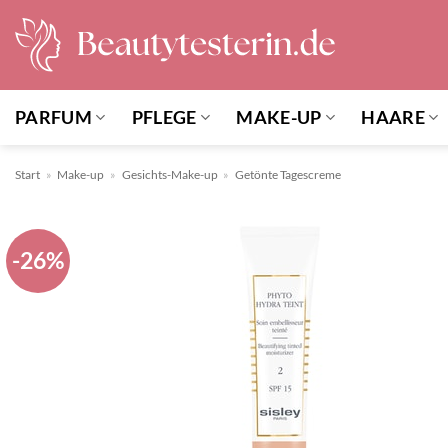
Zum
Inhalt
springen
PARFUM
PFLEGE
MAKE-UP
HAARE
Start
»
Make-up
»
Gesichts-Make-up
»
Getönte Tagescreme
-26%