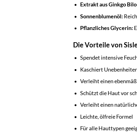
Extrakt aus Ginkgo Bilo
Sonnenblumenöl:
Reich
Pflanzliches Glycerin:
E
Die Vorteile von Sis
Spendet intensive Feuch
Kaschiert Unebenheite
Verleiht einen ebenmäßi
Schützt die Haut vor s
Verleiht einen natürlic
Leichte, ölfreie Formel
Für alle Hauttypen geei