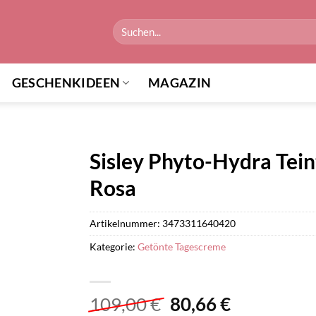
Suchen
nach:
GESCHENKIDEEN
MAGAZIN
Sisley Phyto-Hydra Tei
Rosa
Artikelnummer:
3473311640420
Kategorie:
Getönte Tagescreme
Ursprünglicher
Aktueller
109,00
€
80,66
€