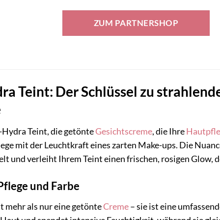
Preis
Preis
war:
ist:
ZUM PARTNERSHOP
109,00 €
80,66 €.
ra Teint: Der Schlüssel zu strahlend
e
Hydra Teint, die getönte
Gesichtscreme
, die Ihre
Hautpfl
ege mit der Leuchtkraft eines zarten Make-ups. Die Nuance „
t und verleiht Ihrem Teint einen frischen, rosigen Glow, d
Pflege und Farbe
st mehr als nur eine getönte
Creme
– sie ist eine umfassend