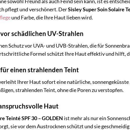
onne sowohl Freund als auch Feind sein kann, ist es entsch
uch pflegt und verschönert. Der
Sisley Super Soin Solaire 
flege
und Farbe, die Ihre Haut lieben wird.
vor schädlichen UV-Strahlen
ohen Schutz vor UVA- und UVB-Strahlen, die für Sonnenbr
rtschrittliche Formel schützt Ihre Haut effektiv und hilft, 
für einen strahlenden Teint
verleiht Ihrer Haut sofort eine natürliche, sonnengeküsst
ßigen, strahlenden Teint, ohne die Poren zu verstopfen.
 anspruchsvolle Haut
aire Teinté SPF 30 – GOLDEN
ist mehr als nur ein Sonnensc
orgt, sie vor dem Austrocknen schützt und sie geschmeidig