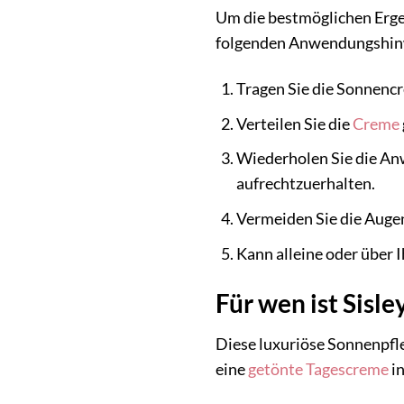
Um die bestmöglichen Erg
folgenden Anwendungshinw
Tragen Sie die Sonnencr
Verteilen Sie die
Creme
Wiederholen Sie die An
aufrechtzuerhalten.
Vermeiden Sie die Auge
Kann alleine oder über I
Für wen ist Sisl
Diese luxuriöse Sonnenpfle
eine
getönte Tagescreme
in