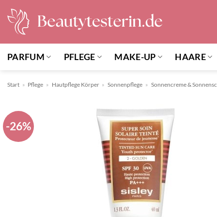
Zum
Inhalt
springen
PARFUM
PFLEGE
MAKE-UP
HAARE
Start
»
Pflege
»
Hautpflege Körper
»
Sonnenpflege
»
Sonnencreme & Sonnensc
-26%