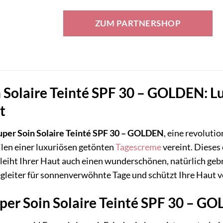
Preis
Preis
war:
ist:
ZUM PARTNERSHOP
166,50 €
123,21 €.
n Solaire Teinté SPF 30 – GOLDEN: L
t
per Soin Solaire Teinté SPF 30 – GOLDEN
, eine revoluti
len einer luxuriösen getönten
Tagescreme
vereint. Dieses 
eiht Ihrer Haut auch einen wunderschönen, natürlich gebr
egleiter für sonnenverwöhnte Tage und schützt Ihre Haut v
per Soin Solaire Teinté SPF 30 – G