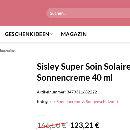
Suchen
nach:
GESCHENKIDEEN
MAGAZIN
hutzmittel
Sisley Super Soin Solai
Sonnencreme 40 ml
Artikelnummer:
3473311682222
Kategorie:
Sonnencreme & Sonnenschutzmittel
Ursprünglicher
Aktuelle
166,50
€
123,21
€