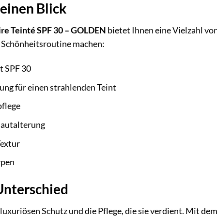
 einen Blick
aire Teinté SPF 30 – GOLDEN
bietet Ihnen eine Vielzahl vo
n Schönheitsroutine machen:
t SPF 30
ung für einen strahlenden Teint
pflege
Hautalterung
Textur
ypen
Unterschied
luxuriösen Schutz und die Pflege, die sie verdient. Mit de