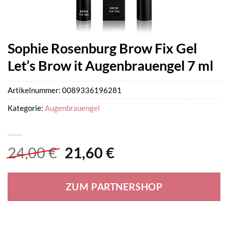
Sophie Rosenburg Brow Fix Gel
Let’s Brow it Augenbrauengel 7 ml
Artikelnummer:
0089336196281
Kategorie:
Augenbrauengel
Ursprünglicher
Aktueller
24,00
€
21,60
€
Preis
Preis
war:
ist:
ZUM PARTNERSHOP
24,00 €
21,60 €.