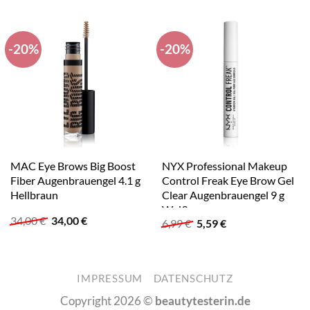
-20%
-20%
MAC Eye Brows Big Boost
NYX Professional Makeup
Fiber Augenbrauengel 4.1 g
Control Freak Eye Brow Gel
Hellbraun
Clear Augenbrauengel 9 g
Weiß
Ursprünglicher
Aktueller
34,00
€
34,00
€
Ursprünglicher
Aktueller
6,99
€
5,59
€
Preis
Preis
Preis
Preis
war:
ist:
war:
ist:
34,00 €
34,00 €.
6,99 €
5,59 €.
IMPRESSUM
DATENSCHUTZ
Copyright 2026 ©
beautytesterin.de