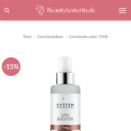
Zum
Inhalt
springen
Start
»
Geschenkideen
»
Geschenke unter 100€
-15%