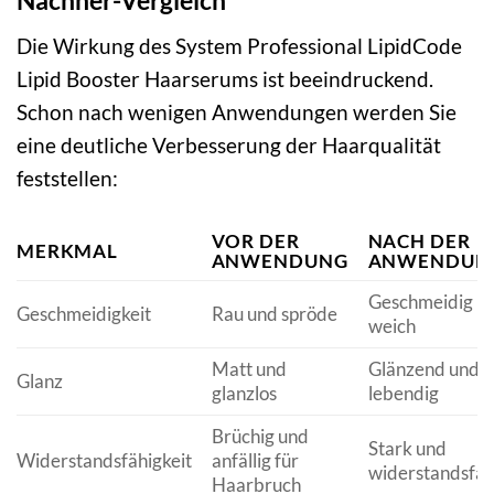
Nachher-Vergleich
Die Wirkung des System Professional LipidCode
Lipid Booster Haarserums ist beeindruckend.
Schon nach wenigen Anwendungen werden Sie
eine deutliche Verbesserung der Haarqualität
feststellen:
VOR DER
NACH DER
MERKMAL
ANWENDUNG
ANWENDUN
Geschmeidig u
Geschmeidigkeit
Rau und spröde
weich
Matt und
Glänzend und
Glanz
glanzlos
lebendig
Brüchig und
Stark und
Widerstandsfähigkeit
anfällig für
widerstandsfäh
Haarbruch