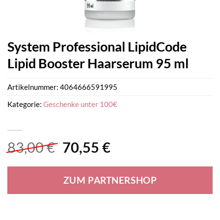
System Professional LipidCode
Lipid Booster Haarserum 95 ml
Artikelnummer:
4064666591995
Kategorie:
Geschenke unter 100€
Ursprünglicher
Aktueller
83,00
€
70,55
€
Preis
Preis
war:
ist:
ZUM PARTNERSHOP
83,00 €
70,55 €.