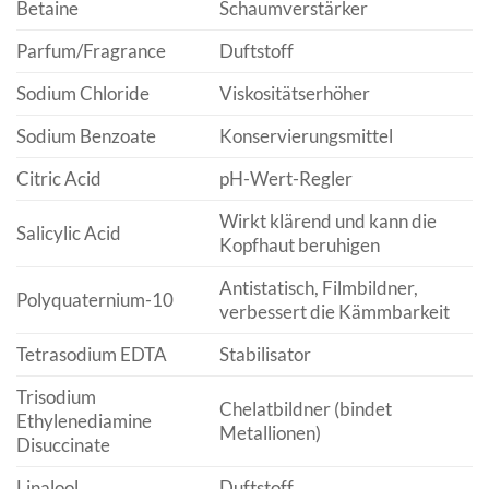
Betaine
Schaumverstärker
Parfum/Fragrance
Duftstoff
Sodium Chloride
Viskositätserhöher
Sodium Benzoate
Konservierungsmittel
Citric Acid
pH-Wert-Regler
Wirkt klärend und kann die
Salicylic Acid
Kopfhaut beruhigen
Antistatisch, Filmbildner,
Polyquaternium-10
verbessert die Kämmbarkeit
Tetrasodium EDTA
Stabilisator
Trisodium
Chelatbildner (bindet
Ethylenediamine
Metallionen)
Disuccinate
Linalool
Duftstoff