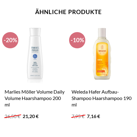
ÄHNLICHE PRODUKTE
-20%
-10%
Marlies Möller Volume Daily
Weleda Hafer Aufbau-
Volume Haarshampoo 200
Shampoo Haarshampoo 190
ml
ml
Ursprünglicher
Aktueller
Ursprünglicher
Aktueller
26,50
€
21,20
€
7,95
€
7,16
€
Preis
Preis
Preis
Preis
war:
ist:
war:
ist:
26,50 €
21,20 €.
7,95 €
7,16 €.