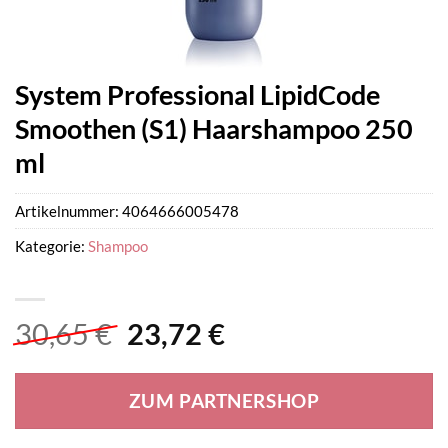
System Professional LipidCode
Smoothen (S1) Haarshampoo 250
ml
Artikelnummer:
4064666005478
Kategorie:
Shampoo
Ursprünglicher
Aktueller
30,65
€
23,72
€
Preis
Preis
war:
ist:
ZUM PARTNERSHOP
30,65 €
23,72 €.