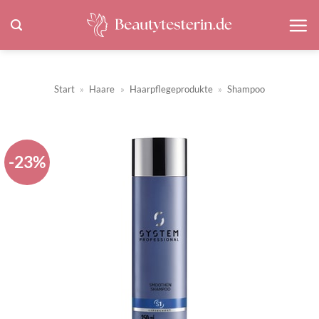
Zum
Inhalt
springen
Start
»
Haare
»
Haarpflegeprodukte
»
Shampoo
-23%