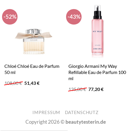
-52%
-43%
Chloé Chloé Eau de Parfum
Giorgio Armani My Way
50 ml
Refillable Eau de Parfum 100
ml
Ursprünglicher
Aktueller
108,00
€
51,43
€
Preis
Preis
Ursprünglicher
Aktueller
135,00
€
77,20
€
war:
ist:
Preis
Preis
108,00 €
51,43 €.
war:
ist:
135,00 €
77,20 €.
IMPRESSUM
DATENSCHUTZ
Copyright 2026 ©
beautytesterin.de