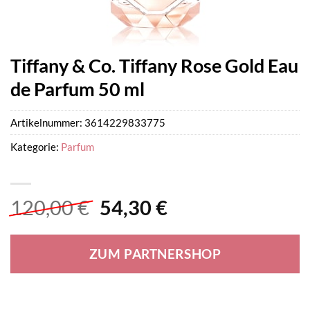
Tiffany & Co. Tiffany Rose Gold Eau
de Parfum 50 ml
Artikelnummer:
3614229833775
Kategorie:
Parfum
Ursprünglicher
Aktueller
120,00
€
54,30
€
Preis
Preis
war:
ist:
ZUM PARTNERSHOP
120,00 €
54,30 €.