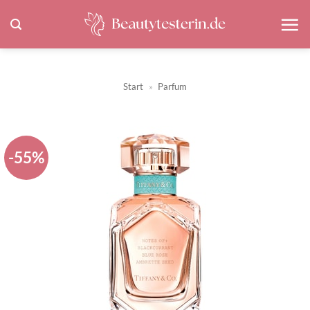
Zum
Inhalt
springen
Start
»
Parfum
-55%