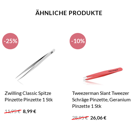
ÄHNLICHE PRODUKTE
-25%
-10%
Zwilling Classic Spitze
Tweezerman Slant Tweezer
Pinzette Pinzette 1 Stk
Schräge Pinzette, Geranium
Pinzette 1 Stk
Ursprünglicher
Aktueller
11,95
€
8,99
€
Preis
Preis
Ursprünglicher
Aktueller
28,95
€
26,06
€
war:
ist:
Preis
Preis
11,95 €
8,99 €.
war:
ist:
28,95 €
26,06 €.