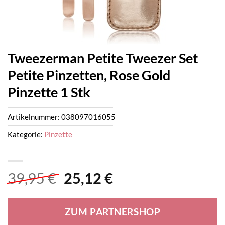
Tweezerman Petite Tweezer Set
Petite Pinzetten, Rose Gold
Pinzette 1 Stk
Artikelnummer:
038097016055
Kategorie:
Pinzette
Ursprünglicher
Aktueller
39,95
€
25,12
€
Preis
Preis
war:
ist:
ZUM PARTNERSHOP
39,95 €
25,12 €.