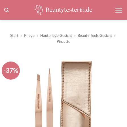
Zum
Inhalt
springen
Start
»
Pflege
»
Hautpflege Gesicht
»
Beauty Tools Gesicht
»
Pinzette
-37%