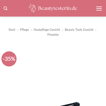
Zum
Inhalt
springen
Start
»
Pflege
»
Hautpflege Gesicht
»
Beauty Tools Gesicht
»
Pinzette
-35%