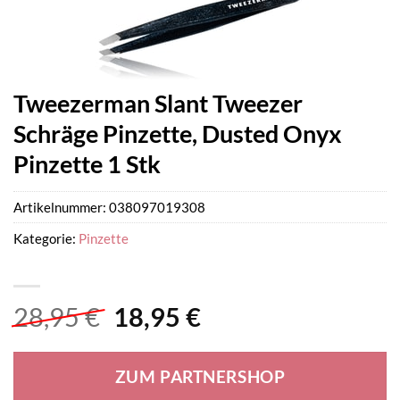
Tweezerman Slant Tweezer
Schräge Pinzette, Dusted Onyx
Pinzette 1 Stk
Artikelnummer:
038097019308
Kategorie:
Pinzette
Ursprünglicher
Aktueller
28,95
€
18,95
€
Preis
Preis
war:
ist:
ZUM PARTNERSHOP
28,95 €
18,95 €.