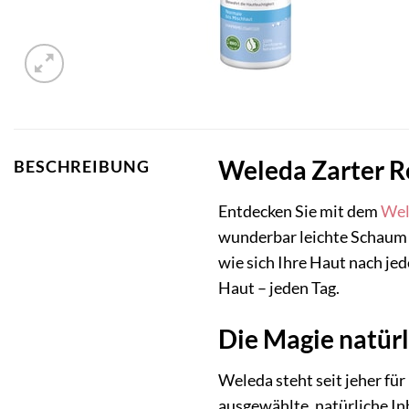
Weleda Zarter R
BESCHREIBUNG
Entdecken Sie mit dem
Wel
wunderbar leichte Schaum e
wie sich Ihre Haut nach je
Haut – jeden Tag.
Die Magie natürl
Weleda steht seit jeher fü
ausgewählte, natürliche Inh