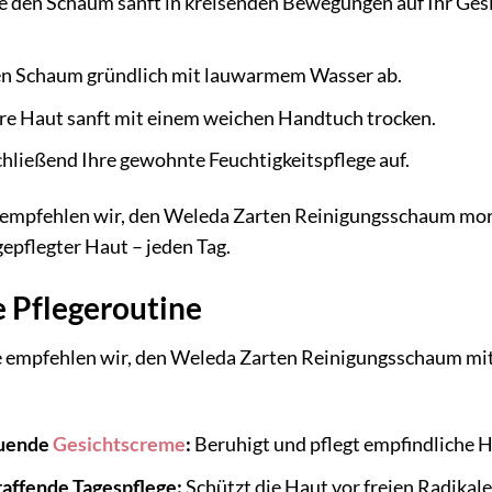
 den Schaum sanft in kreisenden Bewegungen auf Ihr Gesich
en Schaum gründlich mit lauwarmem Wasser ab.
hre Haut sanft mit einem weichen Handtuch trocken.
hließend Ihre gewohnte Feuchtigkeitspflege auf.
s empfehlen wir, den Weleda Zarten Reinigungsschaum mo
gepflegter Haut – jeden Tag.
e Pflegeroutine
e empfehlen wir, den Weleda Zarten Reinigungsschaum mit
uende
Gesichtscreme
:
Beruhigt und pflegt empfindliche H
affende Tagespflege:
Schützt die Haut vor freien Radikale