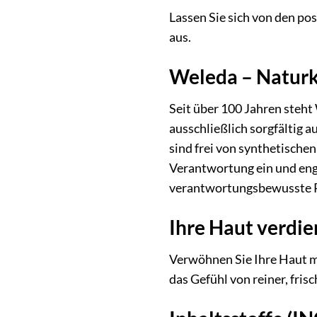
Lassen Sie sich von den po
aus.
Weleda – Naturk
Seit über 100 Jahren steh
ausschließlich sorgfältig 
sind frei von synthetische
Verantwortung ein und enga
verantwortungsbewusste Pf
Ihre Haut verdie
Verwöhnen Sie Ihre Haut m
das Gefühl von reiner, fris