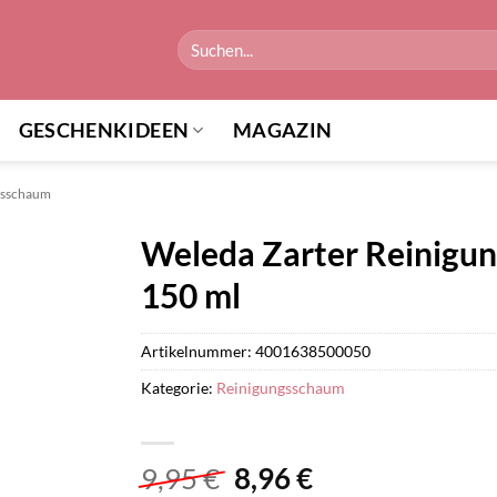
Suchen
nach:
GESCHENKIDEEN
MAGAZIN
gsschaum
Weleda Zarter Reinigu
150 ml
Artikelnummer:
4001638500050
Kategorie:
Reinigungsschaum
Ursprünglicher
Aktueller
9,95
€
8,96
€