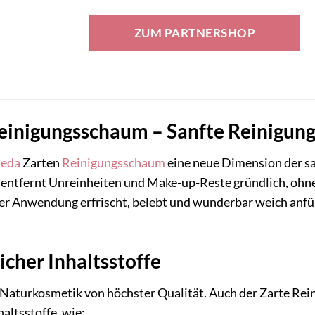
Preis
Preis
war:
ist:
ZUM PARTNERSHOP
9,95 €
8,96 €.
einigungsschaum – Sanfte Reinigung
eda
Zarten
Reinigungsschaum
eine neue Dimension der sa
ntfernt Unreinheiten und Make-up-Reste gründlich, ohne d
der Anwendung erfrischt, belebt und wunderbar weich anfühl
icher Inhaltsstoffe
r Naturkosmetik von höchster Qualität. Auch der Zarte Rei
altsstoffe, wie: