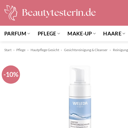
Zum
Inhalt
springen
PARFUM
PFLEGE
MAKE-UP
HAARE
Start
»
Pflege
»
Hautpflege Gesicht
»
Gesichtsreinigung & Cleanser
»
Reinigun
-10%