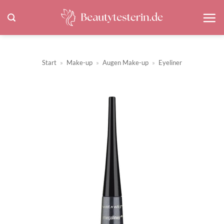
Zum
Inhalt
springen
Start
»
Make-up
»
Augen Make-up
»
Eyeliner