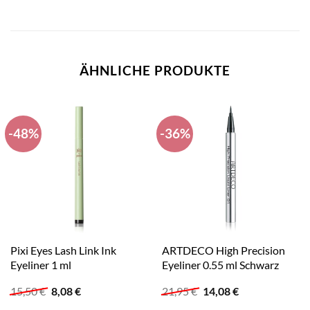
ÄHNLICHE PRODUKTE
-48%
-36%
Pixi Eyes Lash Link Ink
ARTDECO High Precision
Eyeliner 1 ml
Eyeliner 0.55 ml Schwarz
Ursprünglicher
Aktueller
Ursprünglicher
Aktueller
15,50
€
8,08
€
21,95
€
14,08
€
Preis
Preis
Preis
Preis