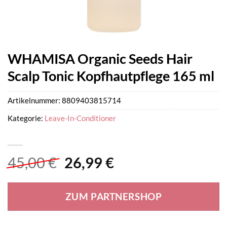
WHAMISA Organic Seeds Hair
Scalp Tonic Kopfhautpflege 165 ml
Artikelnummer:
8809403815714
Kategorie:
Leave-In-Conditioner
Ursprünglicher
Aktueller
45,00
€
26,99
€
Preis
Preis
war:
ist:
ZUM PARTNERSHOP
45,00 €
26,99 €.