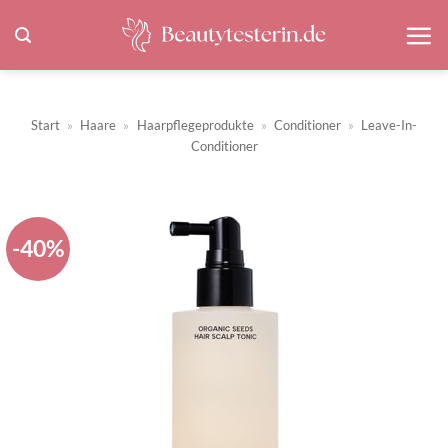
Zum
Inhalt
springen
Start
»
Haare
»
Haarpflegeprodukte
»
Conditioner
»
Leave-In-
Conditioner
-40%