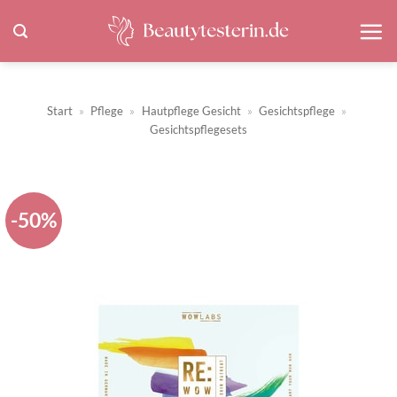
Zum
Inhalt
springen
Start
»
Pflege
»
Hautpflege Gesicht
»
Gesichtspflege
»
Gesichtspflegesets
-50%