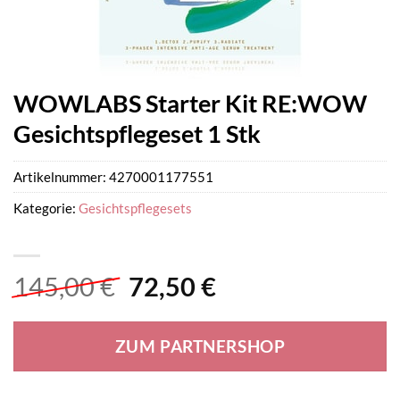
WOWLABS Starter Kit RE:WOW
Gesichtspflegeset 1 Stk
Artikelnummer:
4270001177551
Kategorie:
Gesichtspflegesets
Ursprünglicher
Aktueller
145,00
€
72,50
€
Preis
Preis
war:
ist:
ZUM PARTNERSHOP
145,00 €
72,50 €.