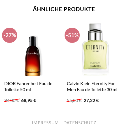
ÄHNLICHE PRODUKTE
-27%
-51%
DIOR Fahrenheit Eau de
Calvin Klein Eternity For
Toilette 50 ml
Men Eau de Toilette 30 ml
Ursprünglicher
Aktueller
Ursprünglicher
Aktueller
94,00
€
68,95
€
55,00
€
27,22
€
Preis
Preis
Preis
Preis
war:
ist:
war:
ist:
94,00 €
68,95 €.
55,00 €
27,22 €.
IMPRESSUM
DATENSCHUTZ