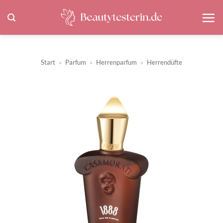
Zum
Inhalt
springen
Start
»
Parfum
»
Herrenparfum
»
Herrendüfte