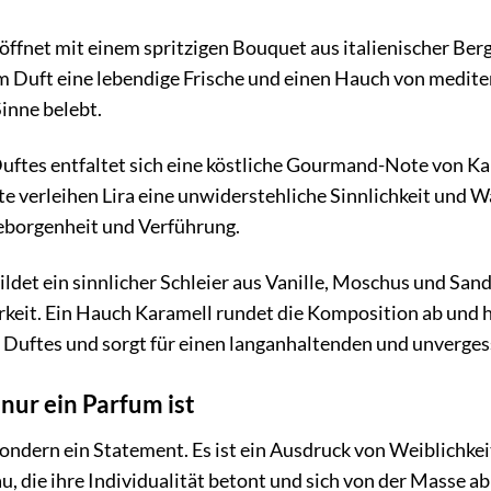
öffnet mit einem spritzigen Bouquet aus italienischer B
m Duft eine lebendige Frische und einen Hauch von medite
Sinne belebt.
ftes entfaltet sich eine köstliche Gourmand-Note von Kara
 verleihen Lira eine unwiderstehliche Sinnlichkeit und W
eborgenheit und Verführung.
ildet ein sinnlicher Schleier aus Vanille, Moschus und Sa
keit. Ein Hauch Karamell rundet die Komposition ab und h
s Duftes und sorgt für einen langanhaltenden und unverge
nur ein Parfum ist
, sondern ein Statement. Es ist ein Ausdruck von Weiblichke
au, die ihre Individualität betont und sich von der Masse 