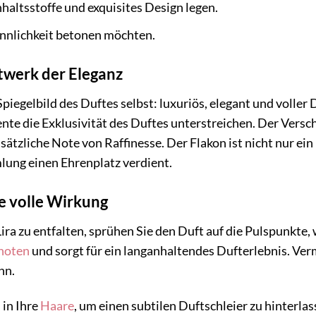
haltsstoffe und exquisites Design legen.
innlichkeit betonen möchten.
twerk der Eleganz
 Spiegelbild des Duftes selbst: luxuriös, elegant und volle
te die Exklusivität des Duftes unterstreichen. Der Verschl
sätzliche Note von Raffinesse. Der Flakon ist nicht nur ein
lung einen Ehrenplatz verdient.
ne volle Wirkung
ira zu entfalten, sprühen Sie den Duft auf die Pulspunkte
noten
und sorgt für ein langanhaltendes Dufterlebnis. Verm
nn.
 in Ihre
Haare
, um einen subtilen Duftschleier zu hinterla