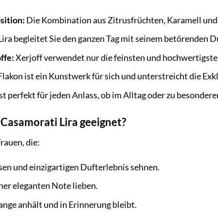
sition:
Die Kombination aus Zitrusfrüchten, Karamell und 
ira begleitet Sie den ganzen Tag mit seinem betörenden D
ffe:
Xerjoff verwendet nur die feinsten und hochwertigsten
lakon ist ein Kunstwerk für sich und unterstreicht die Exkl
ist perfekt für jeden Anlass, ob im Alltag oder zu besonder
Casamorati Lira geeignet?
Frauen, die:
sen und einzigartigen Dufterlebnis sehnen.
er eleganten Note lieben.
ange anhält und in Erinnerung bleibt.