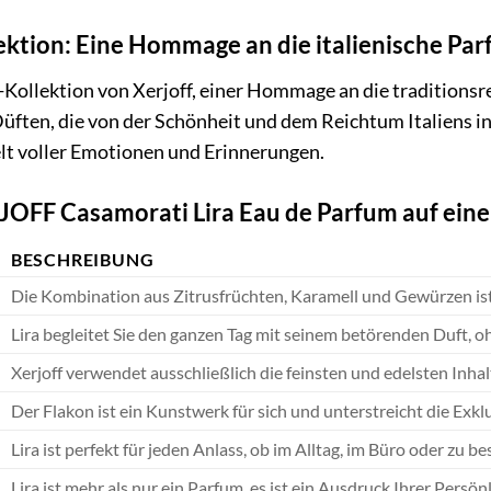
ktion: Eine Hommage an die italienische Par
i-Kollektion von Xerjoff, einer Hommage an die traditionsr
üften, die von der Schönheit und dem Reichtum Italiens ins
elt voller Emotionen und Erinnerungen.
JOFF Casamorati Lira Eau de Parfum auf eine
BESCHREIBUNG
Die Kombination aus Zitrusfrüchten, Karamell und Gewürzen ist 
Lira begleitet Sie den ganzen Tag mit seinem betörenden Duft, oh
Xerjoff verwendet ausschließlich die feinsten und edelsten Inhalt
Der Flakon ist ein Kunstwerk für sich und unterstreicht die Exklu
Lira ist perfekt für jeden Anlass, ob im Alltag, im Büro oder zu 
Lira ist mehr als nur ein Parfum, es ist ein Ausdruck Ihrer Persönl