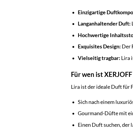
Einzigartige Duftkompo
Langanhaltender Duft:
L
Hochwertige Inhaltssto
Exquisites Design:
Der F
Vielseitig tragbar:
Lira 
Für wen ist XERJOFF 
Lira ist der ideale Duft für 
Sich nach einem luxuriö
Gourmand-Düfte mit ein
Einen Duft suchen, der l