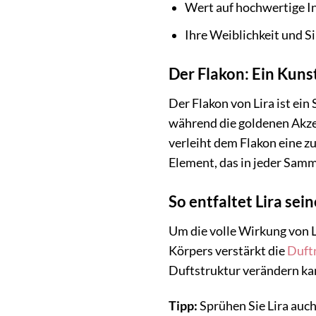
Wert auf hochwertige In
Ihre Weiblichkeit und S
Der Flakon: Ein Kuns
Der Flakon von Lira ist ein
während die goldenen Akzen
verleiht dem Flakon eine zu
Element, das in jeder Samm
So entfaltet Lira sei
Um die volle Wirkung von L
Körpers verstärkt die
Duft
Duftstruktur verändern ka
Tipp:
Sprühen Sie Lira auch