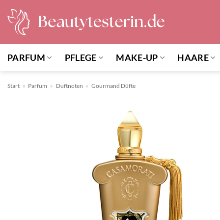
Zum
Inhalt
springen
PARFUM
PFLEGE
MAKE-UP
HAARE
Start
»
Parfum
»
Duftnoten
»
Gourmand Düfte