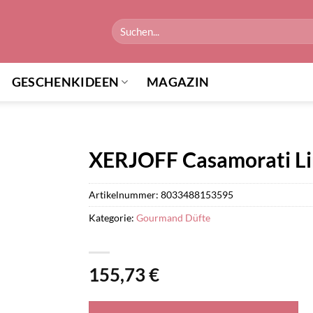
Suchen
nach:
GESCHENKIDEEN
MAGAZIN
XERJOFF Casamorati Li
Artikelnummer:
8033488153595
Kategorie:
Gourmand Düfte
155,73
€