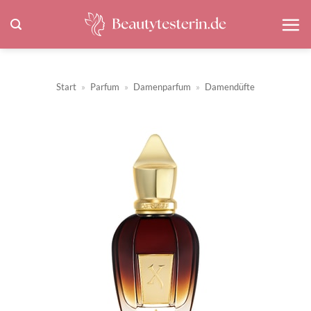
Zum
Inhalt
springen
Start
»
Parfum
»
Damenparfum
»
Damendüfte