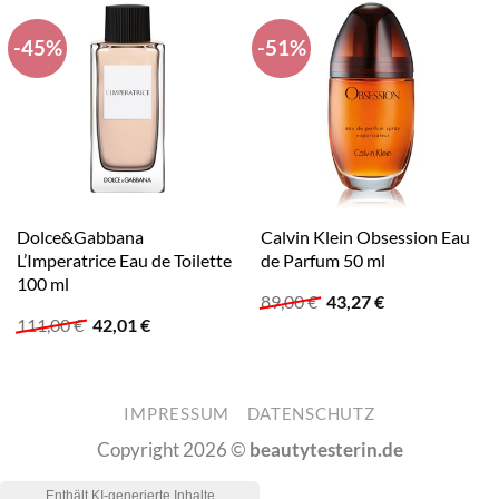
-45%
-51%
Dolce&Gabbana
Calvin Klein Obsession Eau
L’Imperatrice Eau de Toilette
de Parfum 50 ml
100 ml
Ursprünglicher
Aktueller
89,00
€
43,27
€
Preis
Preis
Ursprünglicher
Aktueller
111,00
€
42,01
€
war:
ist:
Preis
Preis
89,00 €
43,27 €.
war:
ist:
111,00 €
42,01 €.
IMPRESSUM
DATENSCHUTZ
Copyright 2026 ©
beautytesterin.de