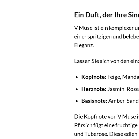
Ein Duft, der Ihre Si
V Muse ist ein komplexer u
einer spritzigen und beleb
Eleganz.
Lassen Sie sich von den ei
Kopfnote:
Feige, Mandar
Herznote:
Jasmin, Rose
Basisnote:
Amber, Sande
Die Kopfnote von V Muse is
Pfirsich fügt eine fruchti
und Tuberose. Diese edlen 