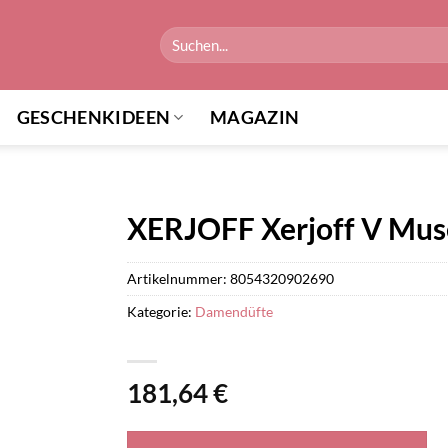
Suchen
nach:
GESCHENKIDEEN
MAGAZIN
XERJOFF Xerjoff V Mus
Artikelnummer:
8054320902690
Kategorie:
Damendüfte
181,64
€