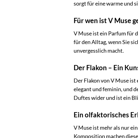
sorgt für eine warme und si
Für wen ist V Muse g
V Muse ist ein Parfum für d
für den Alltag, wenn Sie si
unvergesslich macht.
Der Flakon – Ein Kun
Der Flakon von V Muse ist e
elegant und feminin, und d
Duftes wider und ist ein Bl
Ein olfaktorisches Er
V Muse ist mehr als nur ein
Komposition machen diesen 