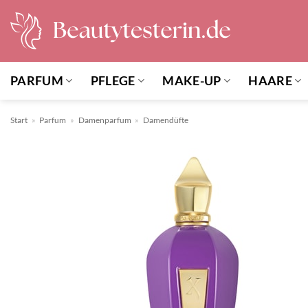
Zum
Inhalt
springen
PARFUM
PFLEGE
MAKE-UP
HAARE
Start
»
Parfum
»
Damenparfum
»
Damendüfte