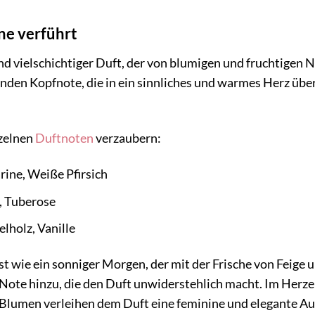
nne verführt
nd vielschichtiger Duft, der von blumigen und fruchtigen 
enden Kopfnote, die in ein sinnliches und warmes Herz übe
nzelnen
Duftnoten
verzaubern:
ine, Weiße Pfirsich
, Tuberose
lholz, Vanille
t wie ein sonniger Morgen, der mit der Frische von Feige
ge Note hinzu, die den Duft unwiderstehlich macht. Im Herz
Blumen verleihen dem Duft eine feminine und elegante Aur