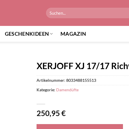
Suchen
nach:
GESCHENKIDEEN
MAGAZIN
XERJOFF XJ 17/17 Rich
Artikelnummer:
8033488155513
Kategorie:
Damendüfte
250,95
€