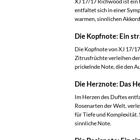
XJ 17/17 Richwood ist ein 
entfaltet sich in einer Sym
warmen, sinnlichen Akkorde
Die Kopfnote: Ein st
Die Kopfnote von XJ 17/17
Zitrusfrüchte verleihen de
prickelnde Note, die den A
Die Herznote: Das He
Im Herzen des Duftes entfa
Rosenarten der Welt, verle
für Tiefe und Komplexität
sinnliche Note.