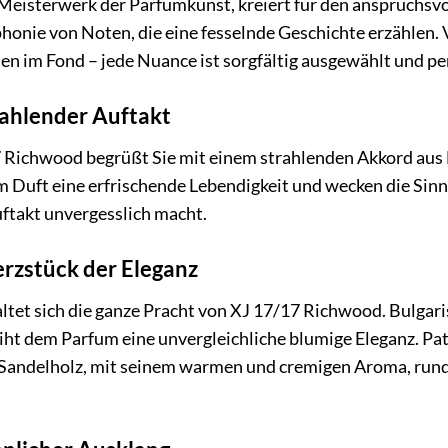
Meisterwerk der Parfumkunst, kreiert für den anspruchsv
phonie von Noten, die eine fesselnde Geschichte erzählen. 
n im Fond – jede Nuance ist sorgfältig ausgewählt und p
rahlender Auftakt
 Richwood begrüßt Sie mit einem strahlenden Akkord aus
m Duft eine erfrischende Lebendigkeit und wecken die Sinne
uftakt unvergesslich macht.
rzstück der Eleganz
ltet sich die ganze Pracht von XJ 17/17 Richwood. Bulgar
iht dem Parfum eine unvergleichliche blumige Eleganz. Pats
. Sandelholz, mit seinem warmen und cremigen Aroma, rund