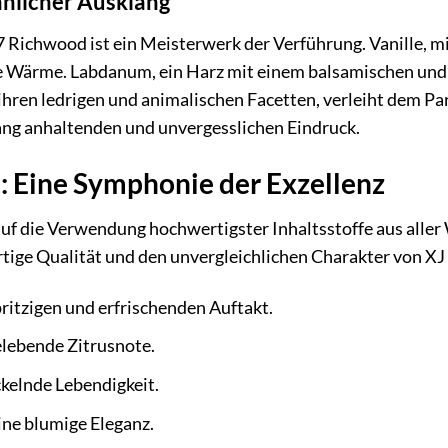
innlicher Ausklang
 Richwood ist ein Meisterwerk der Verführung. Vanille, m
e Wärme. Labdanum, ein Harz mit einem balsamischen und a
 ihren ledrigen und animalischen Facetten, verleiht dem Pa
lang anhaltenden und unvergesslichen Eindruck.
e: Eine Symphonie der Exzellenz
auf die Verwendung hochwertigster Inhaltsstoffe aus aller
artige Qualität und den unvergleichlichen Charakter von X
ritzigen und erfrischenden Auftakt.
elebende Zitrusnote.
ckelnde Lebendigkeit.
ine blumige Eleganz.