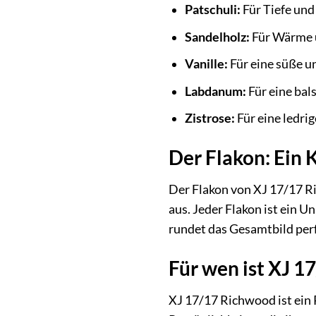
Patschuli:
Für Tiefe und
Sandelholz:
Für Wärme u
Vanille:
Für eine süße 
Labdanum:
Für eine bal
Zistrose:
Für eine ledri
Der Flakon: Ein 
Der Flakon von XJ 17/17 Ri
aus. Jeder Flakon ist ein U
rundet das Gesamtbild perf
Für wen ist XJ 1
XJ 17/17 Richwood ist ein 