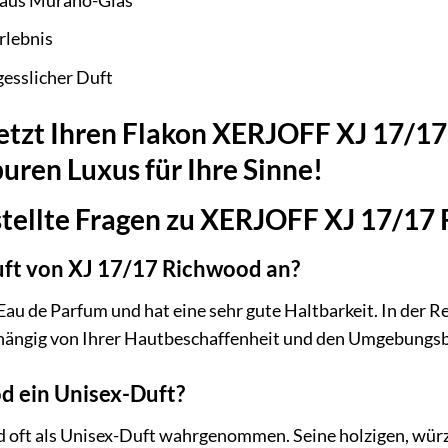
 aus Murano-Glas
rlebnis
gesslicher Duft
 jetzt Ihren Flakon XERJOFF XJ 17/
puren Luxus für Ihre Sinne!
stellte Fragen zu XERJOFF XJ 17/17
uft von XJ 17/17 Richwood an?
au de Parfum und hat eine sehr gute Haltbarkeit. In der Re
bhängig von Ihrer Hautbeschaffenheit und den Umgebungs
d ein Unisex-Duft?
d oft als Unisex-Duft wahrgenommen. Seine holzigen, wür