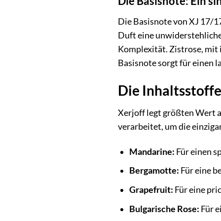
Die Basisnote: Ein s
Die Basisnote von XJ 17/17
Duft eine unwiderstehlich
Komplexität. Zistrose, mit
Basisnote sorgt für einen 
Die Inhaltsstoff
Xerjoff legt größten Wert 
verarbeitet, um die einzig
Mandarine:
Für einen sp
Bergamotte:
Für eine b
Grapefruit:
Für eine pri
Bulgarische Rose:
Für e