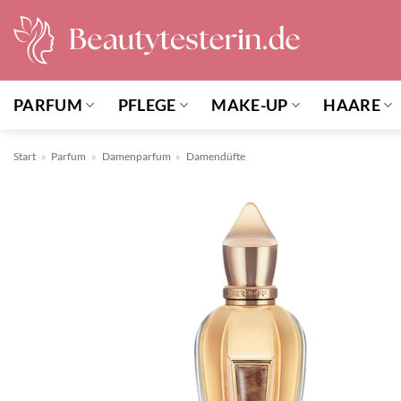
Zum
Inhalt
springen
PARFUM
PFLEGE
MAKE-UP
HAARE
Start
»
Parfum
»
Damenparfum
»
Damendüfte