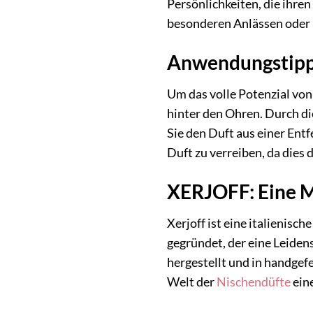
Persönlichkeiten, die ihren
besonderen Anlässen oder i
Anwendungstipps:
Um das volle Potenzial von
hinter den Ohren. Durch d
Sie den Duft aus einer Ent
Duft zu verreiben, da dies
XERJOFF: Eine Ma
Xerjoff ist eine italienis
gegründet, der eine Leiden
hergestellt und in handgefe
Welt der
Nischendüfte
ein