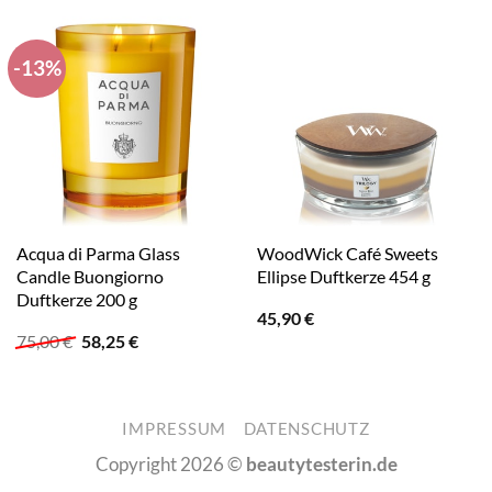
-13%
Acqua di Parma Glass
WoodWick Café Sweets
Candle Buongiorno
Ellipse Duftkerze 454 g
Duftkerze 200 g
45,90
€
Ursprünglicher
Aktueller
75,00
€
58,25
€
Preis
Preis
war:
ist:
75,00 €
58,25 €.
IMPRESSUM
DATENSCHUTZ
Copyright 2026 ©
beautytesterin.de